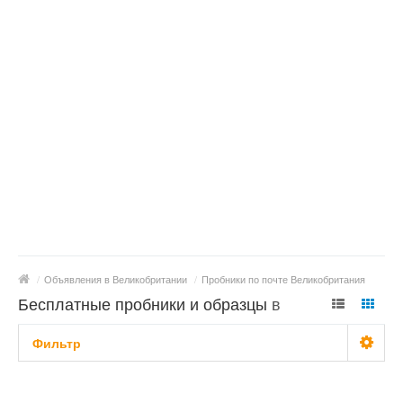
/
Объявления в Великобритании
/
Пробники по почте Великобритания
Бесплатные пробники и образцы в
Великобритании
Фильтр
Типы пробников
Не важно