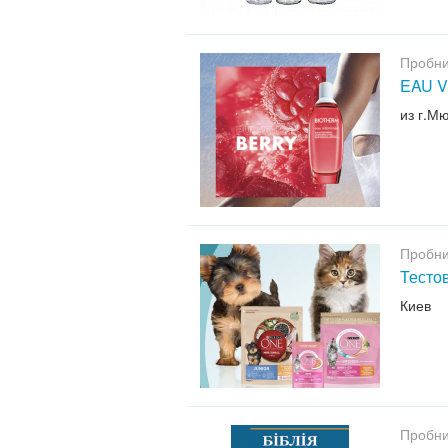
Пробни
EAU V
из г.М
Пробни
Тесто
Киев
Пробни