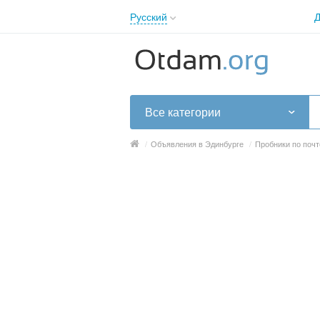
Русский
Д
English
Русский
Українська
Все категории
/
Объявления в Эдинбурге
/
Пробники по почт