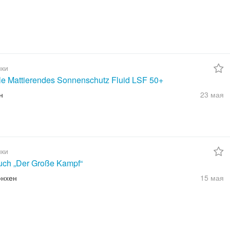
ки
ble Mattierendes Sonnenschutz Fluid LSF 50+
н
23 мая
ки
uch „Der Große Kampf“
юнхен
15 мая