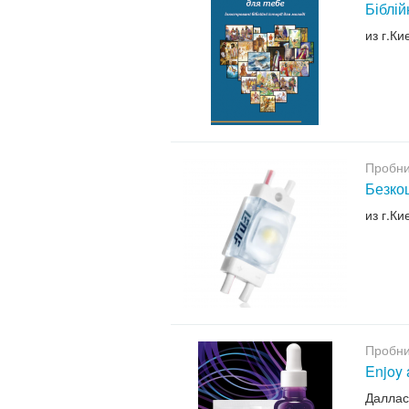
Біблій
из г.Ки
Пробни
Безкош
из г.Ки
Пробни
Enjoy 
Даллас