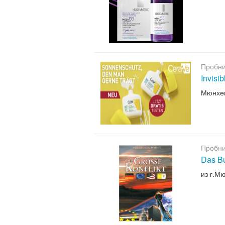
Пробни
Invisi
Мюнхе
Пробни
Das B
из г.М