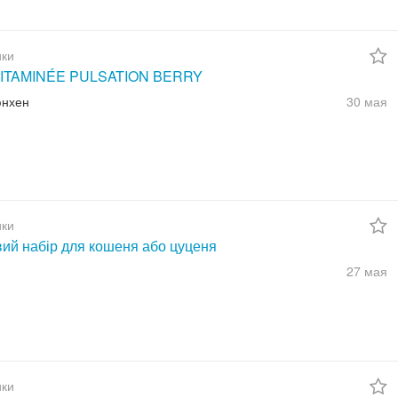
ки
ITAMINÉE PULSATION BERRY
юнхен
30 мая
ки
вий набір для кошеня або цуценя
27 мая
ки