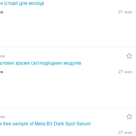
ні історії для молоді
ев
27 мая
ки
товні зразки світлодіодних модулів
ев
27 мая
ки
a free sample of Mela B3 Dark Spot Serum
27 мая