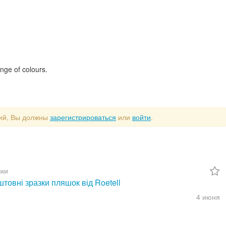
nge of colours.
рий, Вы должны
зарегистрироваться
или
войти
.
ки
товні зразки пляшок від Roetell
4 июня