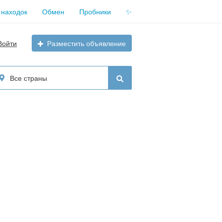
 находок
Обмен
Пробники
✨
Войти
Разместить объявление
Все страны