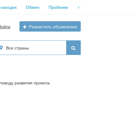
 находок
Обмен
Пробники
✨
Войти
Разместить объявление
Все страны
поводу развития проекта.