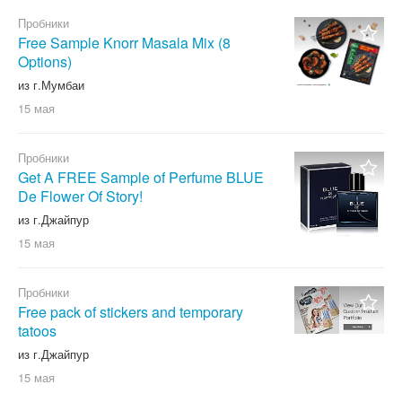
Пробники
Free Sample Knorr Masala Mix (8
Options)
из г.Мумбаи
15 мая
Пробники
Get A FREE Sample of Perfume BLUE
De Flower Of Story!
из г.Джайпур
15 мая
Пробники
Free pack of stickers and temporary
tatoos
из г.Джайпур
15 мая