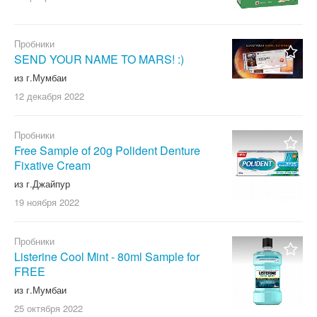
Пробники
SEND YOUR NAME TO MARS! :)
из г.Мумбаи
12 декабря
2022
Пробники
Free Sample of 20g Polident Denture
Fixative Cream
из г.Джайпур
19 ноября
2022
Пробники
Listerine Cool Mint - 80ml Sample for
FREE
из г.Мумбаи
25 октября
2022