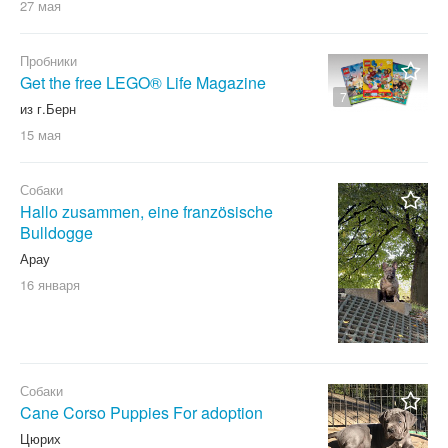
27 мая
Пробники
Get the free LEGO® Life Magazine
7
из г.Берн
15 мая
Собаки
Hallo zusammen, eine französische
Bulldogge
Арау
16 января
Собаки
Cane Corso Puppies For adoption
Цюрих