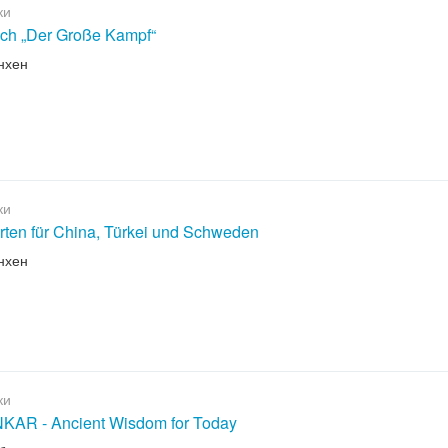
ки
ch „Der Große Kampf“
нхен
ки
rten für China, Türkei und Schweden
нхен
ки
AR - Ancient Wisdom for Today