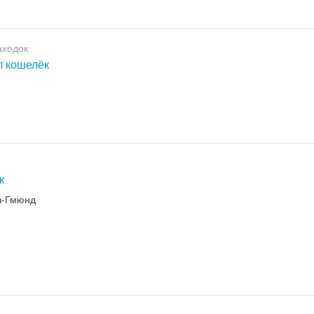
аходок
 кошелёк
к
-Гмюнд