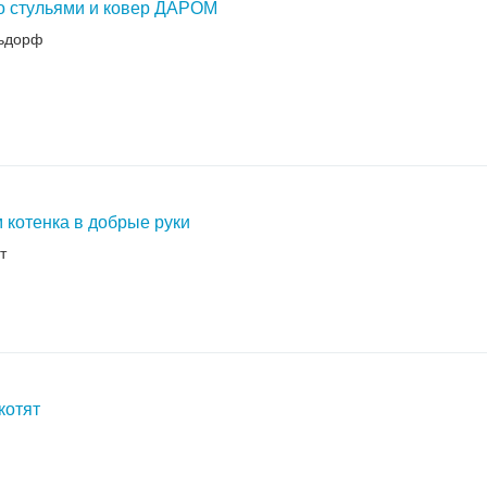
о стульями и ковер ДАРОМ
ьдорф
 котенка в добрые руки
т
котят