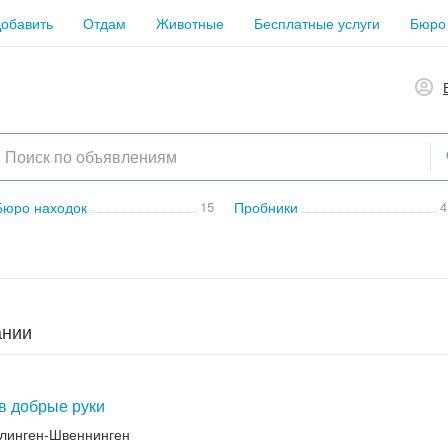
обавить
Отдам
Животные
Бесплатные услуги
Бюро
Бюро находок
15
Пробники
4
ании
в добрые руки
ллинген-Швеннинген