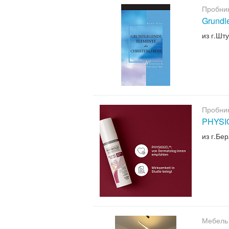
Пробни
Grundl
из г.Шту
Пробни
PHYSIO
из г.Бе
Мебель