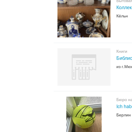
Бытовая
Коллек
Кёльн
3
Книги
Библио
из г.Мю
Бюро н
Ich hab
Берлин