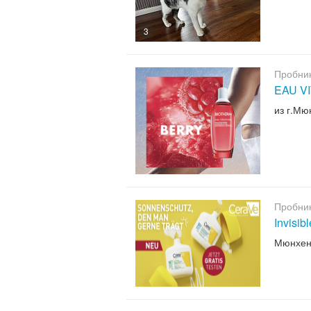
3
Пробни
EAU V
из г.Мю
Пробни
Invisib
Мюнхе