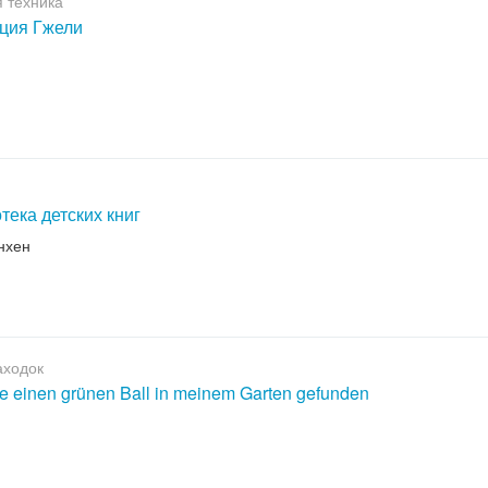
 техника
ция Гжели
тека детских книг
нхен
аходок
e einen grünen Ball in meinem Garten gefunden