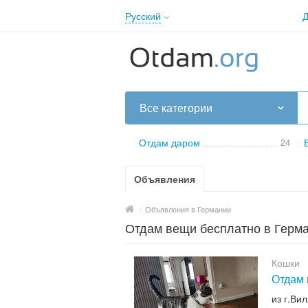
Русский
Д
English
Русский
Українська
Все категории
Отдам даром
24
Объявления
/
Объявления в Германии
Отдам вещи бесплатно в Герм
Кошки
Отдам 
из г.Ви