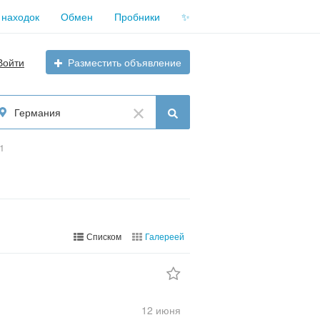
 находок
Обмен
Пробники
✨
Войти
Разместить объявление
Германия
1
Списком
Галереей
12 июня