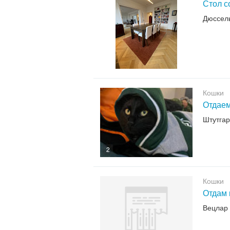
Стол с
Дюссел
Кошки
Отдаем
Штутгар
2
Кошки
Отдам 
Вецлар