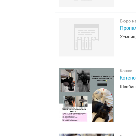
Бюро н
Пропал
Хемниц
Кошки
Котено
Швебиш