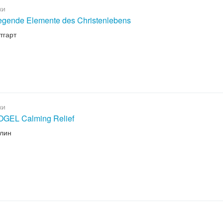
ки
egende Elemente des Christenlebens
тгарт
ки
GEL Calming Relief
рлин