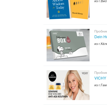
из г.Ви
Пробни
Dein Hu
из г.Кёл
Пробни
VICHY 
из г.Га