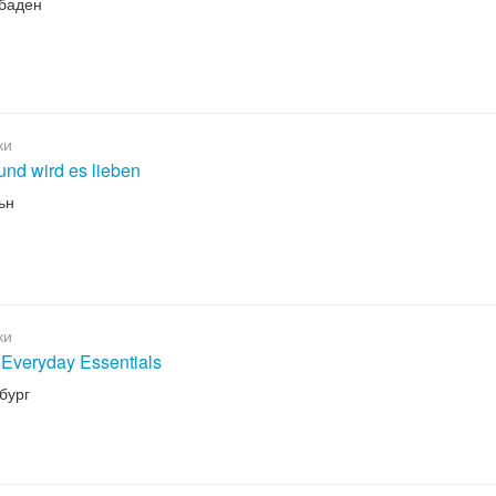
сбаден
ки
nd wird es lieben
ьн
ки
Everyday Essentials
мбург