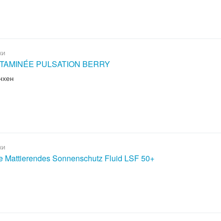
ки
ITAMINÉE PULSATION BERRY
нхен
ки
le Mattierendes Sonnenschutz Fluid LSF 50+
н