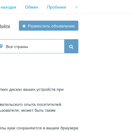
 находок
Обмен
Пробники
✨
Войти
Разместить объявление
Все страны
ких дисках ваших устройств при
вательского опыта посетителей.
зователя, может быть также
йлы куки сохраняются в вашем браузере