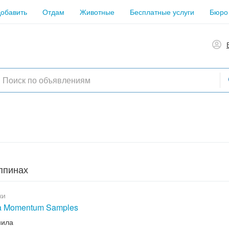
обавить
Отдам
Животные
Бесплатные услуги
Бюро
ппинах
ки
ta Momentum Samples
нила