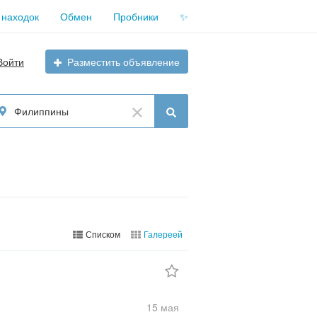
 находок
Обмен
Пробники
✨
Войти
Разместить объявление
Филиппины
Списком
Галереей
15 мая