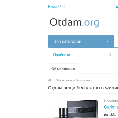
Русский
Д
English
Русский
Українська
Все категории
Пробники
3
Объявления
/
Объявления в Филиппинах
Отдам вещи бесплатно в Фили
Пробни
Carlot
из г.Ма