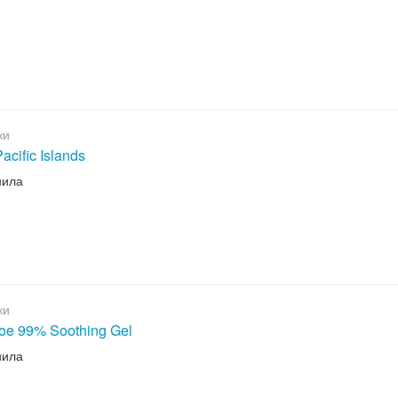
ки
acific Islands
нила
ки
loe 99% Soothing Gel
нила