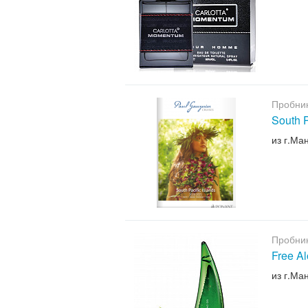
Пробни
South P
из г.Ма
Пробни
Free A
из г.Ма