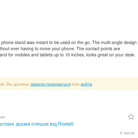
ue phone stand was meant to be used on the go. The multi-angle design
ithout ever having to move your phone. The contact points are
 stand for mobiles and tablets up to 10 inches, looks great on your desk.
рий, Вы должны
зарегистрироваться
или
войти
.
ки
товні зразки пляшок від Roetell
4 июня