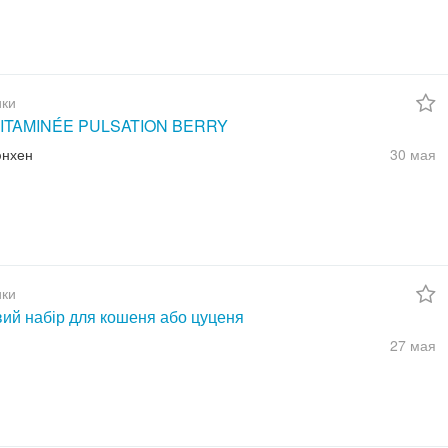
ки
ITAMINÉE PULSATION BERRY
юнхен
30 мая
ки
вий набір для кошеня або цуценя
27 мая