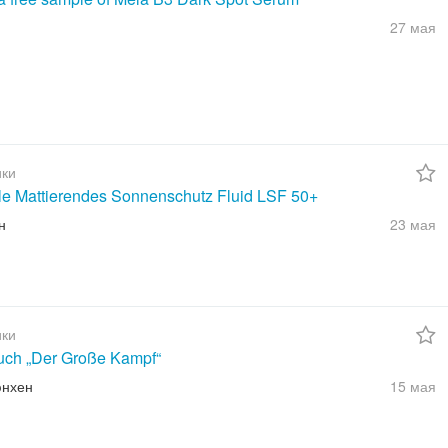
27 мая
ки
ble Mattierendes Sonnenschutz Fluid LSF 50+
н
23 мая
ки
uch „Der Große Kampf“
юнхен
15 мая