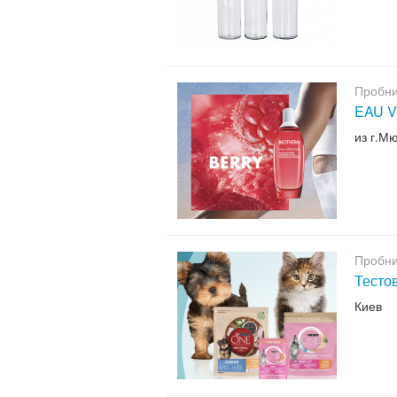
Пробни
EAU V
из г.М
Пробни
Тесто
Киев