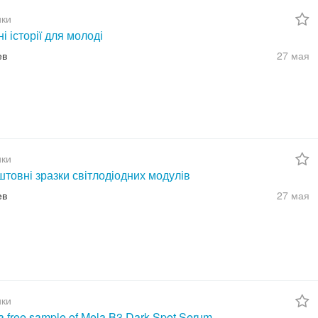
ки
ні історії для молоді
ев
27 мая
ки
товні зразки світлодіодних модулів
ев
27 мая
ки
a free sample of Mela B3 Dark Spot Serum