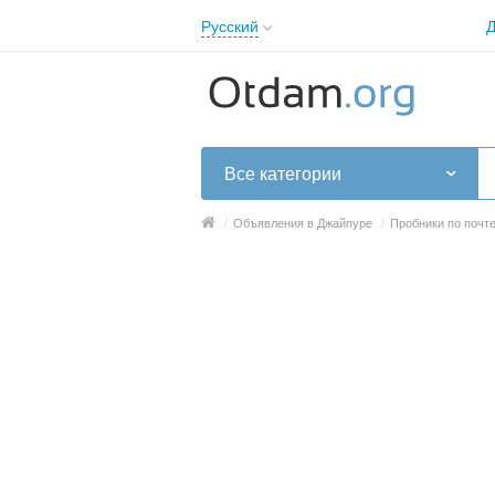
Русский
Д
English
Русский
Українська
Все категории
/
Объявления в Джайпуре
/
Пробники по почт