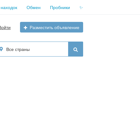
 находок
Обмен
Пробники
✨
Войти
Разместить объявление
Все страны