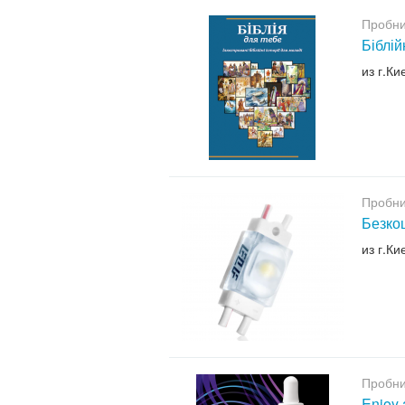
Пробни
Біблій
из г.Ки
Пробни
Безкош
из г.Ки
Пробни
Enjoy 