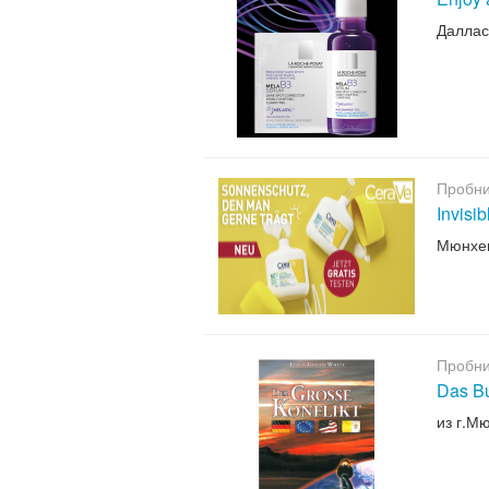
Даллас
Пробни
Invisi
Мюнхе
Пробни
Das B
из г.М