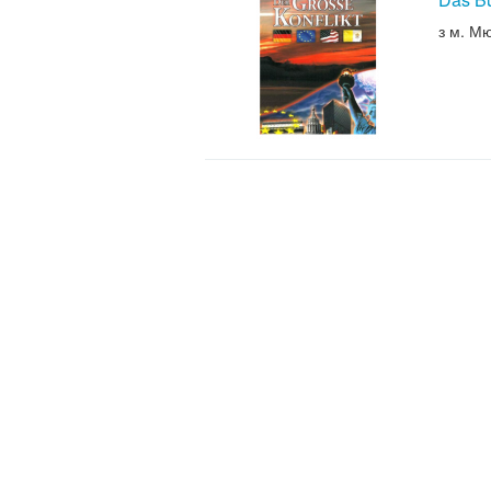
з м. М