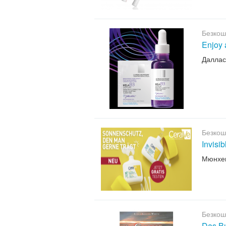
Безкош
Enjoy 
Даллас
Безкош
Invisi
Мюнхе
Безкош
Das B