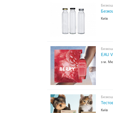
Безкош
Безкош
Київ
Безкош
EAU V
з м. М
Безкош
Тесто
Київ