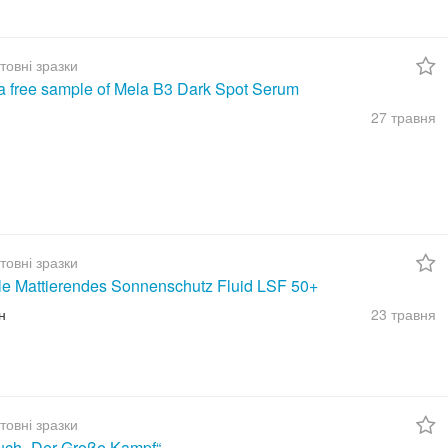
товні зразки
a free sample of Mela B3 Dark Spot Serum
27 травня
товні зразки
ble Mattierendes Sonnenschutz Fluid LSF 50+
н
23 травня
товні зразки
uch „Der Große Kampf“