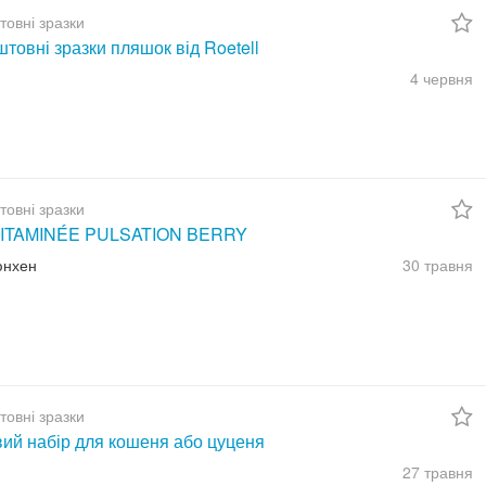
товні зразки
товні зразки пляшок від Roetell
4 червня
товні зразки
ITAMINÉE PULSATION BERRY
юнхен
30 травня
товні зразки
вий набір для кошеня або цуценя
27 травня