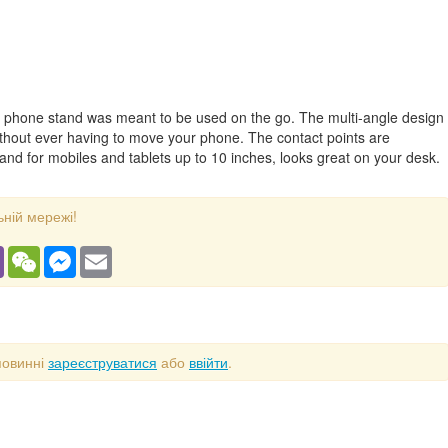
ue phone stand was meant to be used on the go. The multi-angle design
ithout ever having to move your phone. The contact points are
 stand for mobiles and tablets up to 10 inches, looks great on your desk.
ьній мережі!
gram
Viber
WeChat
Messenger
Email
повинні
зареєструватися
або
ввійти
.