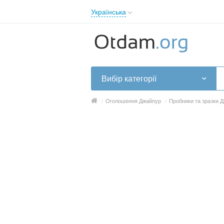
Українська
English
Русский
Українська
Вибір категорії
/
Оголошення Джайпур
/
Пробники та зразки 