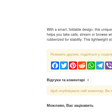
With a smart, foldable design, this uniq
helps you take calls, stream or browse w
rubberized for stability. This lightweight
Розкажіть друзям, поділіться у соціал
Facebook
Twitter
Pinterest
Reddit
WhatsApp
Tele
Відгуки та коментарі
0
Щоб опублікувати свій коментар, Ви 
Можливо, Вас зацікавить