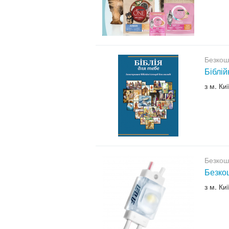
Безкош
Біблій
з м. Ки
Безкош
Безкош
з м. Ки