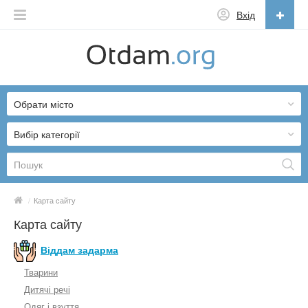
Вхід
Українська
English
Обрати місто
Русский
Українська
Вибір категорії
/
Карта сайту
Карта сайту
Віддам задарма
Тварини
Дитячі речі
Одяг і взуття