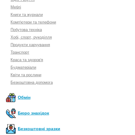
Меблі
Книги та журнали
Комп'ютери та телефони
Побутова техніка
Хобі, спорт, рукоділля
Продукти харчування
Транспорт
Краса та здоров'я
Будматеріали
Квіти та рослини
Безкоштовна допомога
Обмін
Бюро знахідок
Безкоштовні зразки