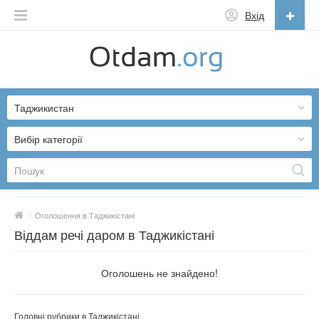
Вхід
Українська
English
Таджикистан
Русский
Українська
Вибір категорії
/
Оголошення в Таджикістані
Віддам речі даром в Таджикістані
Оголошень не знайдено!
Головні рубрики в Таджикістані