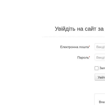
Увійдіть на сайт з
Електронна пошта
*
Пароль
*
Зап
Увій
Впе