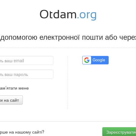
а допомогою електронної пошти або чер
Google
ам’ятати мене
ти на сайт
рше на нашому сайті?
Зареєструвати