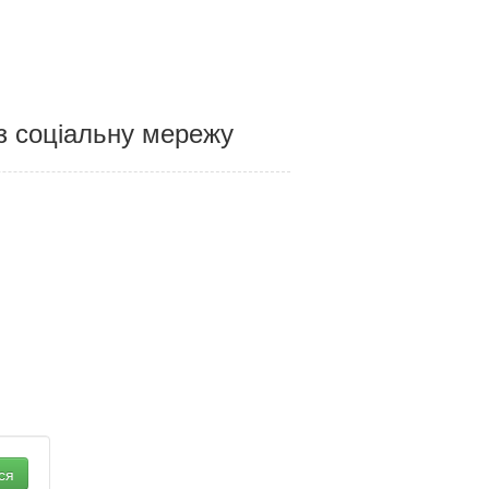
ез соціальну мережу
ся