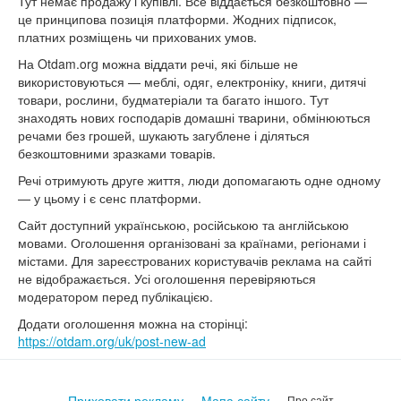
Тут немає продажу і купівлі. Все віддається безкоштовно —
це принципова позиція платформи. Жодних підписок,
платних розміщень чи прихованих умов.
На Otdam.org можна віддати речі, які більше не
використовуються — меблі, одяг, електроніку, книги, дитячі
товари, рослини, будматеріали та багато іншого. Тут
знаходять нових господарів домашні тварини, обмінюються
речами без грошей, шукають загублене і діляться
безкоштовними зразками товарів.
Речі отримують друге життя, люди допомагають одне одному
— у цьому і є сенс платформи.
Сайт доступний українською, російською та англійською
мовами. Оголошення організовані за країнами, регіонами і
містами. Для зареєстрованих користувачів реклама на сайті
не відображається. Усі оголошення перевіряються
модератором перед публікацією.
Додати оголошення можна на сторінці:
https://otdam.org/uk/post-new-ad
Приховати рекламу
Мапа сайту
Про сайт