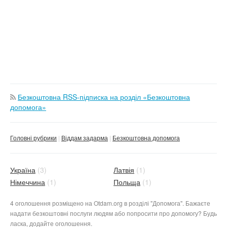
Безкоштовна RSS-підписка на розділ «Безкоштовна
допомога»
Головні рубрики
Віддам задарма
Безкоштовна допомога
Україна
(3)
Латвія
(1)
Німеччина
(1)
Польща
(1)
4 оголошення розміщено на Otdam.org в розділі "Допомога". Бажаєте
надати безкоштовні послуги людям або попросити про допомогу? Будь
ласка, додайте оголошення.