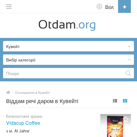
Вхід
Українська
English
Кувейт
Русский
Українська
Вибір категорії
/
Оголошення в Кувейті
Віддам речі даром в Кувейті
Безкоштовні зразки
Vidacup Coffee
з м. Al Jahra'