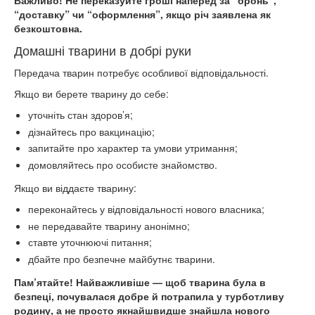
Важливо! Не переказуйте гроші наперед за “бронь”,
“доставку” чи “оформлення”, якщо річ заявлена як
безкоштовна.
Домашні тварини в добрі руки
Передача тварин потребує особливої відповідальності.
Якщо ви берете тварину до себе:
уточніть стан здоров’я;
дізнайтесь про вакцинацію;
запитайте про характер та умови утримання;
домовляйтесь про особисте знайомство.
Якщо ви віддаєте тварину:
переконайтесь у відповідальності нового власника;
не передавайте тварину анонімно;
ставте уточнюючі питання;
дбайте про безпечне майбутнє тварини.
Пам’ятайте! Найважливіше — щоб тварина була в
безпеці, почувалася добре й потрапила у турботливу
родину, а не просто якнайшвидше знайшла нового