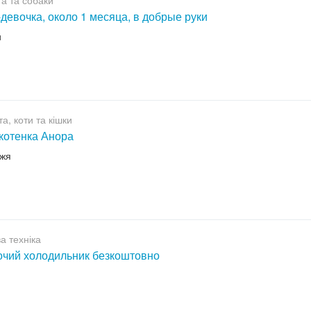
а та собаки
девочка, около 1 месяца, в добрые руки
и
а, коти та кішки
котенка Анора
жжя
а техніка
чий холодильник безкоштовно