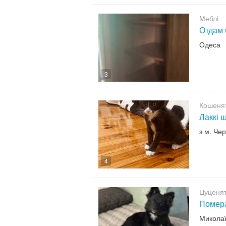
Меблі
Отдам
Одеса
3
Кошенят
Лаккі 
з м. Чер
4
Цуценят
Помера
Микола