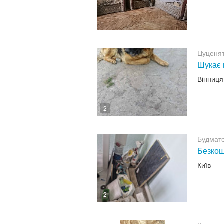
Цуценят
Шукає 
Вінниця
2
Будмат
Безкош
Київ
2