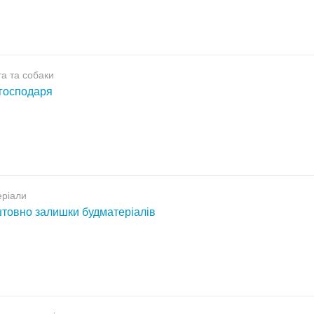
а та собаки
господаря
еріали
товно залишки будматеріалів