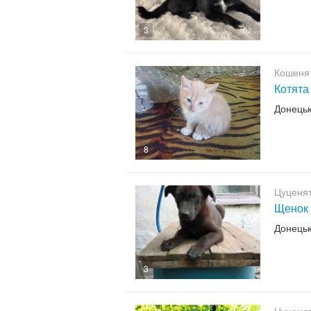
3
Кошенят
Котята
Донець
8
Цуценят
Щенок
Донець
3