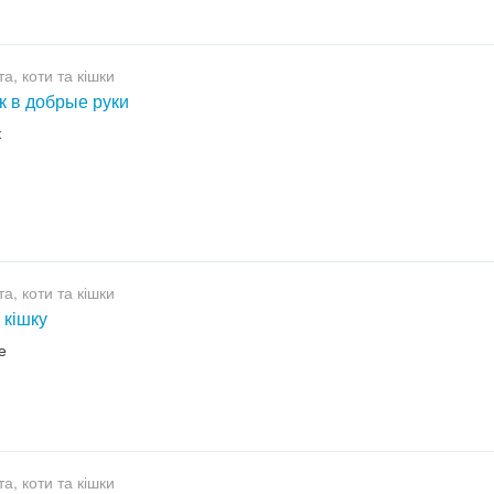
а, коти та кішки
к в добрые руки
к
а, коти та кішки
 кішку
е
а, коти та кішки