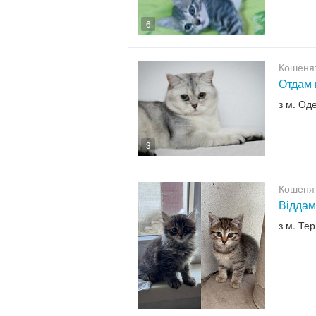
6
Кошенят
Отдам 
з м. Од
3
Кошенят
Віддам
з м. Те