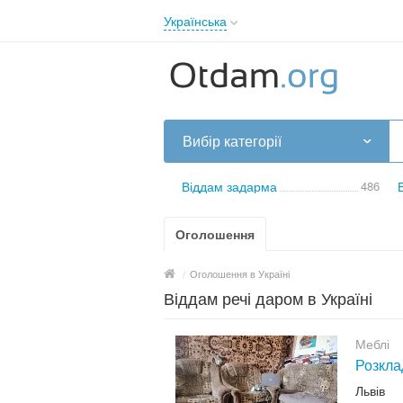
Українська
English
Русский
Українська
Вибір категорії
Віддам задарма
486
Оголошення
/
Оголошення в Україні
Віддам речі даром в Україні
Меблі
Розклад
Львів