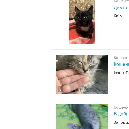
Кошенят
Димка 
Київ
Кошенят
Кошеня
Івано-Ф
5
Кошенят
В добр
Запорі