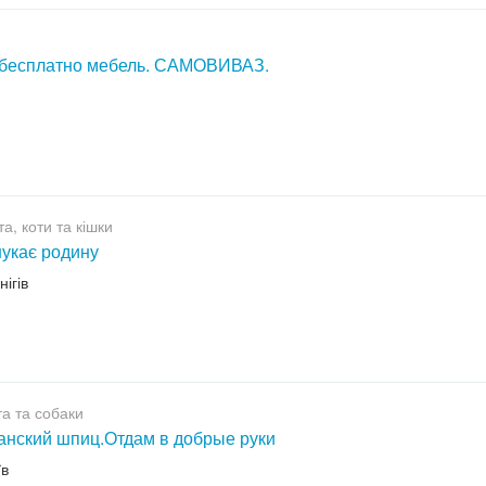
 бесплатно мебель. САМОВИВАЗ.
а, коти та кішки
шукає родину
нігів
а та собаки
нский шпиц.Отдам в добрые руки
їв