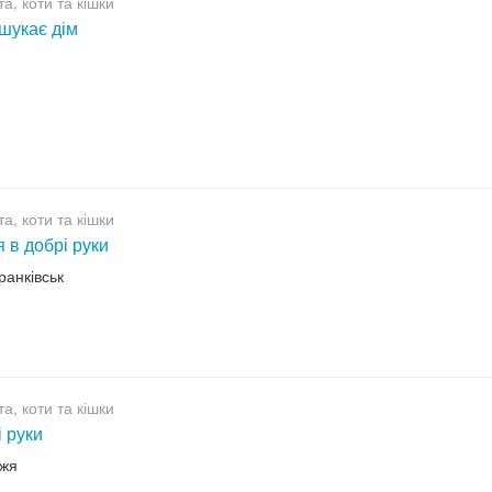
а, коти та кішки
шукає дім
а, коти та кішки
 в добрі руки
ранківськ
а, коти та кішки
і руки
жжя