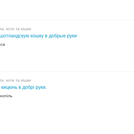
а, коти та кішки
шотландскую кошку в добрые руки
еса
а, коти та кішки
 кицюнь в добрі руки.
рнопіль