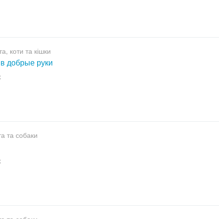
а, коти та кішки
 в добрые руки
к
а та собаки
к