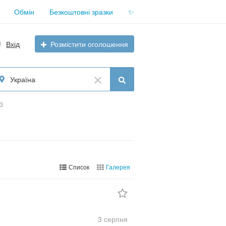
Обмін
Безкоштовні зразки
✨
Вхід
Розмістити оголошення
Україна
3
Список
Галерея
3 серпня