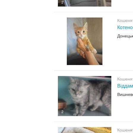
2
Кошенят
Котено
Донець
Кошенят
Віддам
Вишнев
2
Кошенят