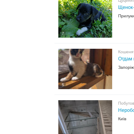
Цуценят
Щенок-
Прилук
7
Кошенят
Отдам 
Запорі
5
Побутов
Неробо
Київ