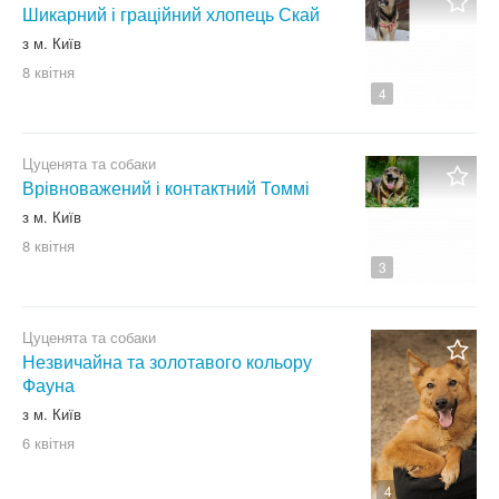
Шикарний і граційний хлопець Скай
з м. Київ
8 квітня
4
Цуценята та собаки
Врівноважений і контактний Томмі
з м. Київ
8 квітня
3
Цуценята та собаки
Незвичайна та золотавого кольору
Фауна
з м. Київ
6 квітня
4