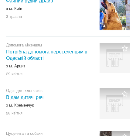
Файний рудий Драйв
з м. Київ
3 травня
4
Допомога біженцям
Потрібна допомога переселенцям в
Одеській області
з м. Арциз
29 квітня
Одяг для хлопчиків
Відам дитячі речі
з м. Кременчук
28 квітня
Цуценята та собаки