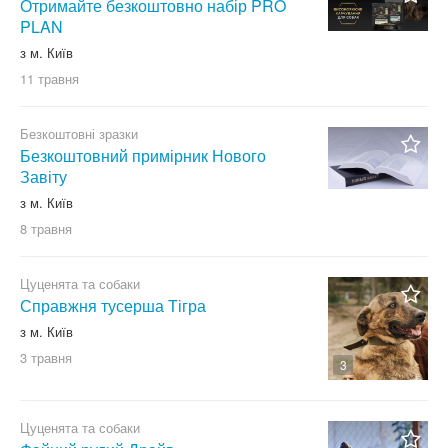
Отримайте безкоштовно набір PRO
PLAN
з м. Київ
11 травня
Безкоштовні зразки
Безкоштовний примірник Нового
Завіту
з м. Київ
8 травня
Цуценята та собаки
Справжня тусерша Тігра
з м. Київ
3 травня
3
Цуценята та собаки