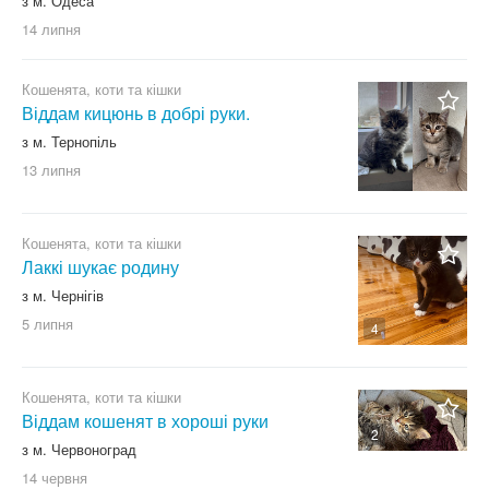
з м. Одеса
14 липня
Кошенята, коти та кішки
Віддам кицюнь в добрі руки.
з м. Тернопіль
13 липня
Кошенята, коти та кішки
Лаккі шукає родину
з м. Чернігів
5 липня
4
Кошенята, коти та кішки
Віддам кошенят в хороші руки
2
з м. Червоноград
14 червня