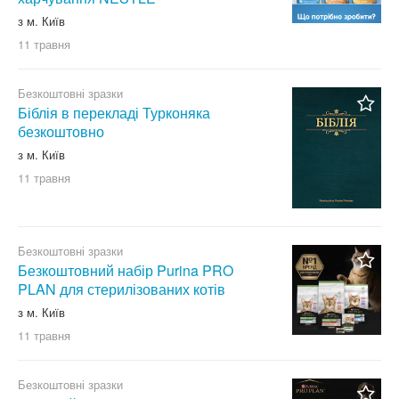
з м. Київ
11 травня
Безкоштовні зразки
Біблія в перекладі Турконяка
безкоштовно
з м. Київ
11 травня
Безкоштовні зразки
Безкоштовний набір Purina PRO
PLAN для стерилізованих котів
з м. Київ
11 травня
Безкоштовні зразки