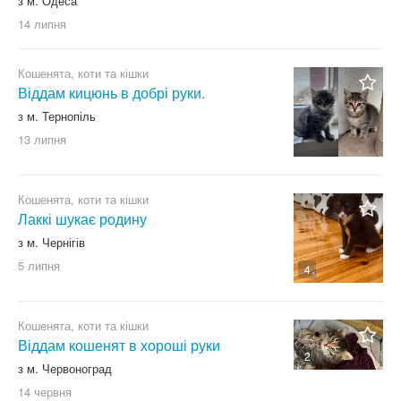
з м. Одеса
14 липня
Кошенята, коти та кішки
Віддам кицюнь в добрі руки.
з м. Тернопіль
13 липня
Кошенята, коти та кішки
Лаккі шукає родину
з м. Чернігів
5 липня
4
Кошенята, коти та кішки
Віддам кошенят в хороші руки
2
з м. Червоноград
14 червня