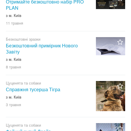
Отримайте безкоштовно набір PRO
PLAN
з м. Київ
11 травня
Безкоштовні зразки
Безкоштовний примірник Нового
Завіту
з м. Київ
8 травня
Цуценята та собаки
Справжня тусерша Тігра
з м. Київ
3 травня
3
Цуценята та собаки