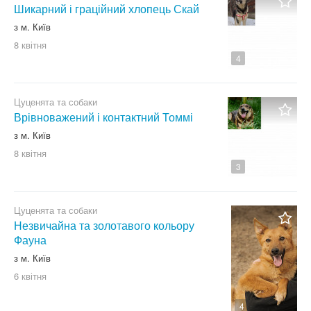
Шикарний і граційний хлопець Скай
з м. Київ
8 квітня
4
Цуценята та собаки
Врівноважений і контактний Томмі
з м. Київ
8 квітня
3
Цуценята та собаки
Незвичайна та золотавого кольору
Фауна
з м. Київ
6 квітня
4