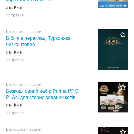
з м. Київ
11 травня
Безкоштовні зразки
Біблія в перекладі Турконяка
безкоштовно
з м. Київ
11 травня
Безкоштовні зразки
Безкоштовний набір Purina PRO
PLAN для стерилізованих котів
з м. Київ
11 травня
Безкоштовні зразки