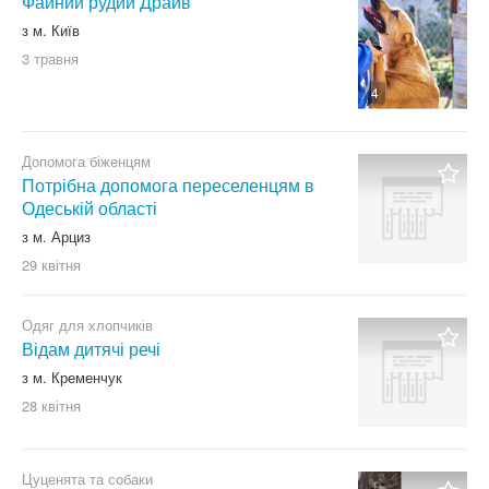
Файний рудий Драйв
з м. Київ
3 травня
4
Допомога біженцям
Потрібна допомога переселенцям в
Одеській області
з м. Арциз
29 квітня
Одяг для хлопчиків
Відам дитячі речі
з м. Кременчук
28 квітня
Цуценята та собаки