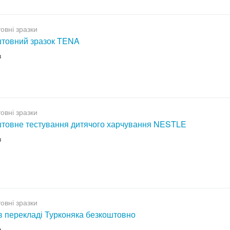
овні зразки
товний зразок TENA
в
овні зразки
товне тестування дитячого харчування NESTLE
в
овні зразки
 в перекладі Турконяка безкоштовно
в