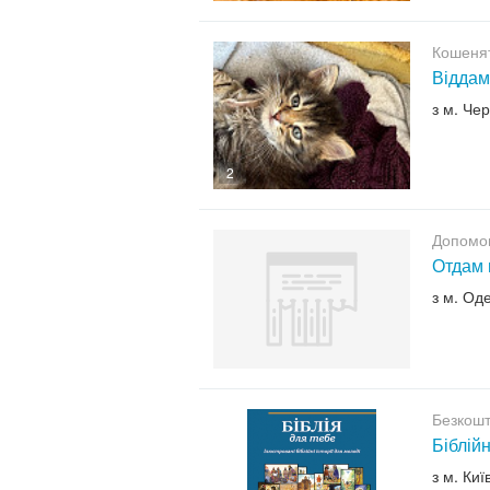
Кошенят
Віддам
з м. Че
2
Допомо
Отдам 
з м. Од
Безкошт
Біблійн
з м. Киї