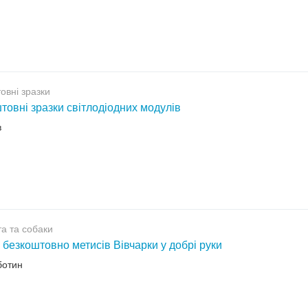
овні зразки
товні зразки світлодіодних модулів
в
а та собаки
 безкоштовно метисів Вівчарки у добрі руки
ботин