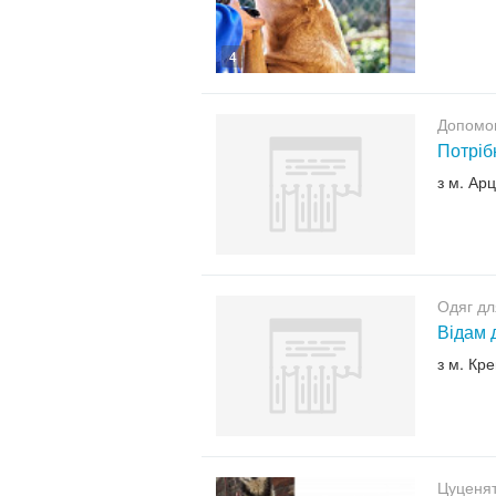
4
Допомо
Потріб
з м. Ар
Одяг дл
Відам д
з м. Кр
Цуценят