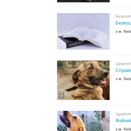
Безкошт
Безкош
з м. Киї
Цуценят
Справж
з м. Киї
3
Цуценят
Файний
з м. Киї