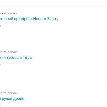
овні зразки
товний примірник Нового Завіту
в
а та собаки
ня тусерша Тігра
в
а та собаки
 рудий Драйв
в