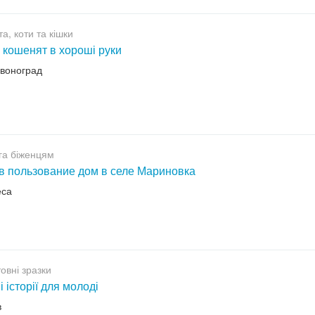
а, коти та кішки
 кошенят в хороші руки
рвоноград
га біженцям
в пользование дом в селе Мариновка
еса
овні зразки
і історії для молоді
в