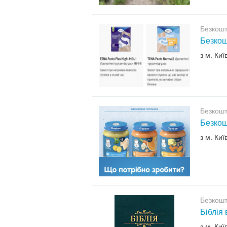
Безкошт
Безкош
з м. Киї
Безкошт
Безкош
з м. Киї
Безкошт
Біблія
з м. Киї