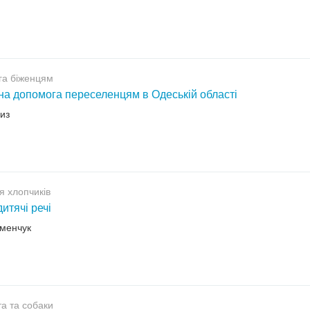
га біженцям
на допомога переселенцям в Одеській області
циз
я хлопчиків
итячі речі
еменчук
а та собаки