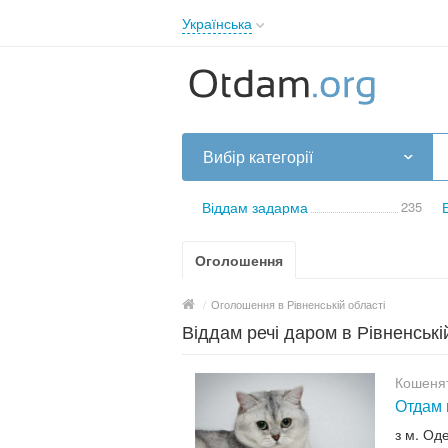
Українська
English
Русский
Українська
Вибір категорії
Віддам задарма
235
Оголошення
/
Оголошення в Рівненській області
Віддам речі даром в Рівненські
Кошенят
Отдам 
з м. Од