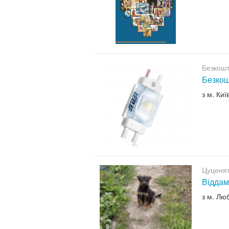
Безкошт
Безкош
з м. Киї
Цуценят
Віддам
з м. Лю
3