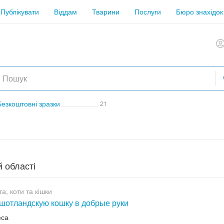
Публікувати
Віддам
Тварини
Послуги
Бюро знахідок
Безкоштовні зразки
21
й області
а, коти та кішки
шотландскую кошку в добрые руки
еса