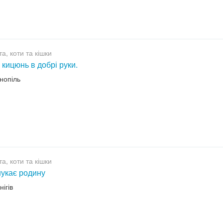
а, коти та кішки
 кицюнь в добрі руки.
рнопіль
а, коти та кішки
шукає родину
нігів