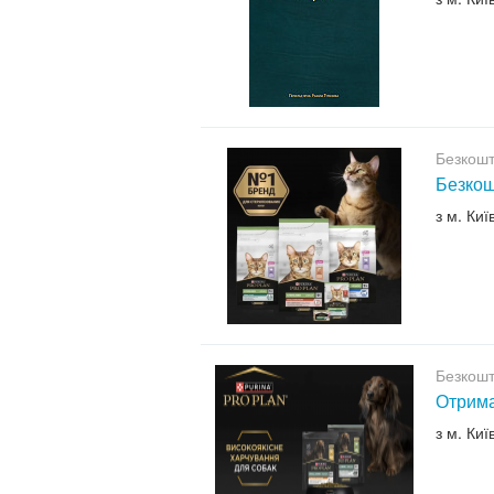
Безкошт
Безкош
з м. Киї
Безкошт
Отрима
з м. Киї