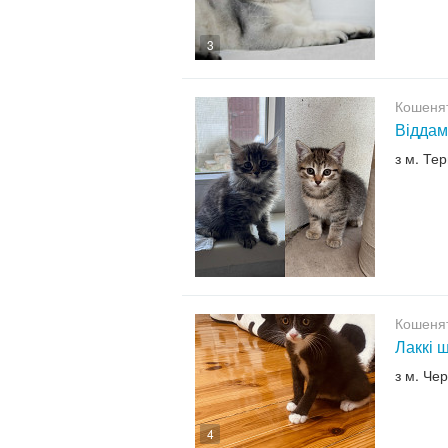
3
Кошенят
Віддам
з м. Те
Кошенят
Лаккі 
з м. Чер
4