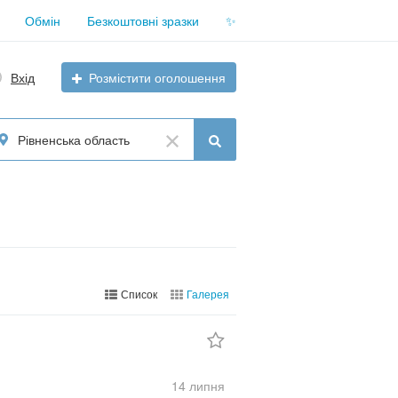
Обмін
Безкоштовні зразки
✨
Вхід
Розмістити оголошення
Рівненська область
Список
Галерея
14 липня