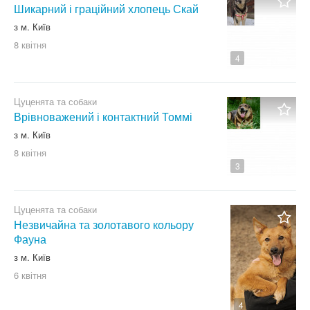
Шикарний і граційний хлопець Скай
з м. Київ
8 квітня
4
Цуценята та собаки
Врівноважений і контактний Томмі
з м. Київ
8 квітня
3
Цуценята та собаки
Незвичайна та золотавого кольору
Фауна
з м. Київ
6 квітня
4