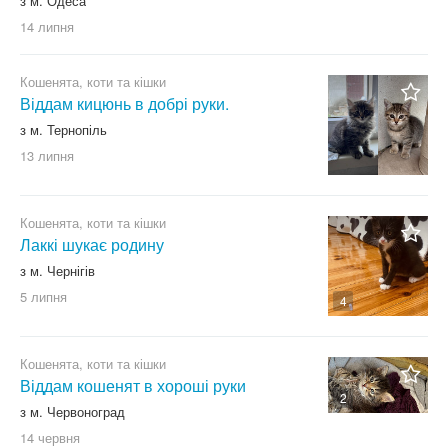
з м. Одеса
14 липня
Кошенята, коти та кішки
Віддам кицюнь в добрі руки.
з м. Тернопіль
13 липня
Кошенята, коти та кішки
Лаккі шукає родину
з м. Чернігів
5 липня
4
Кошенята, коти та кішки
Віддам кошенят в хороші руки
2
з м. Червоноград
14 червня