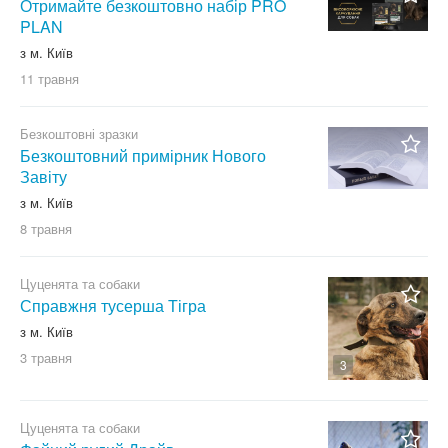
Отримайте безкоштовно набір PRO
PLAN
з м. Київ
11 травня
Безкоштовні зразки
Безкоштовний примірник Нового
Завіту
з м. Київ
8 травня
Цуценята та собаки
Справжня тусерша Тігра
з м. Київ
3 травня
3
Цуценята та собаки