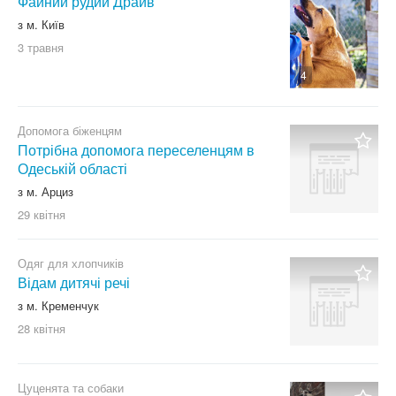
Файний рудий Драйв
з м. Київ
3 травня
4
Допомога біженцям
Потрібна допомога переселенцям в
Одеській області
з м. Арциз
29 квітня
Одяг для хлопчиків
Відам дитячі речі
з м. Кременчук
28 квітня
Цуценята та собаки