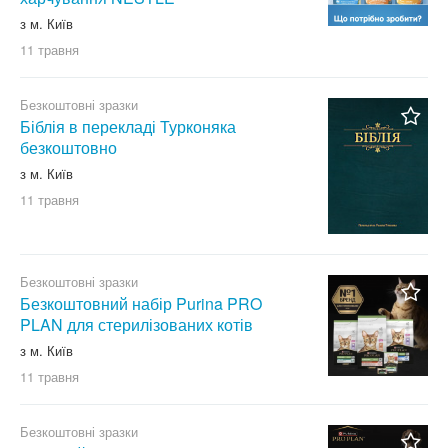
з м. Київ
11 травня
Безкоштовні зразки
Біблія в перекладі Турконяка
безкоштовно
з м. Київ
11 травня
Безкоштовні зразки
Безкоштовний набір Purina PRO
PLAN для стерилізованих котів
з м. Київ
11 травня
Безкоштовні зразки