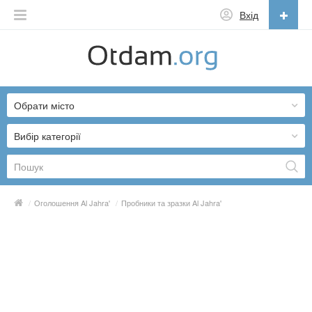
Вхід
Українська
English
Обрати місто
Русский
Українська
Вибір категорії
/
Оголошення Al Jahra'
/
Пробники та зразки Al Jahra'