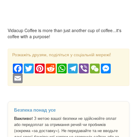
Vidacup Coffee is more than just another cup of coffee...it's
coffee with a purpose!
Розкажіть друзям, поділіться у соціальній мережі!
Facebook
Twitter
Pinterest
Reddit
WhatsApp
Telegram
Viber
WeChat
Messenger
Email
Безпека понад усе
Важливо!
З метою вашої безпеки не здійснюйте оплат
або передоплат за отримання речей чи пробників
(зокрема «за доставку»). Не передавайте та не вводьте
дані своєї банківської картки на сторонніх сайтах або за