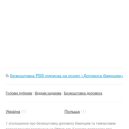
Безкоштовна RSS-підписка на розділ «Допомога біженцям»
Головні рубрики
Віддам задарма
Безкоштовна допомога
Україна
(1)
Польща
(1)
1 оголошення про безкоштовну допомогу біженцям та тимчасовим
переселенцям розміщено на Otdam.org. Бажаєте попросити про