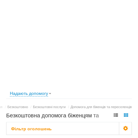
Надають допомогу
ня
/
Безкоштовно
/
Безкоштовні послуги
/
Допомога для біженців та переселенців
Безкоштовна допомога біженцям та
переселенцям
Фільтр оголошень