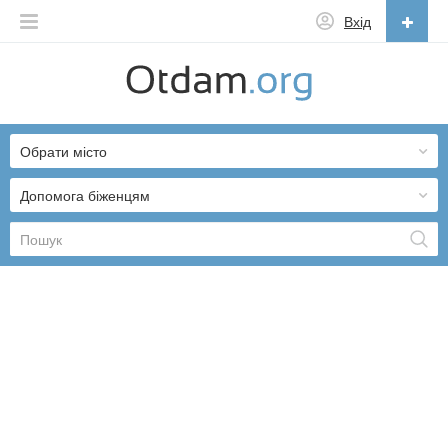
Вхід
Українська
English
Обрати місто
Русский
Українська
Допомога біженцям