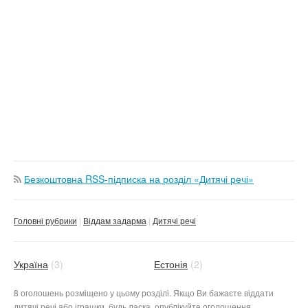
Безкоштовна RSS-підписка на розділ «Дитячі речі»
Головні рубрики
Віддам задарма
Дитячі речі
Україна
(3)
Естонія
(2)
8 оголошень розміщено у цьому розділі. Якщо Ви бажаєте віддати
дитячі речі або іграшки, будь ласка, опублікуйте оголошення.