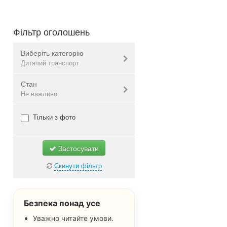
Фільтр оголошень
Виберіть категорію
Дитячий транспорт
Стан
Дитячий одяг
Не важливо
Дитяче взуття
Дитячі візочки
Нове
Тільки з фото
Дитячі автокрісла
Б/в
Іграшки
Не важливо
Застосувати
Дитячий транспорт
Скинути фільтр
Всі
Безпека понад усе
Уважно читайте умови.