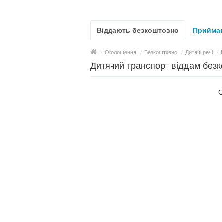
Віддають безкоштовно
Приймаю
/
Оголошення
/
Безкоштовно
/
Дитячі речі
/
Дитячий транспорт віддам без
О