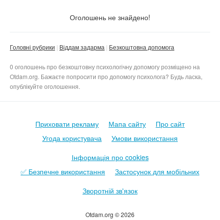
Тільки з фото
Оголошень не знайдено!
Скинути фільтр
Застосувати
Головні рубрики
Віддам задарма
Безкоштовна допомога
0 оголошень про безкоштовну психологічну допомогу розміщено на
Otdam.org. Бажаєте попросити про допомогу психолога? Будь ласка,
опублікуйте оголошення.
Приховати рекламу
Мапа сайту
Про сайт
Угода користувача
Умови використання
Інформація про cookies
✅ Безпечне використання
Застосунок для мобільних
Зворотній зв'язок
Otdam.org © 2026