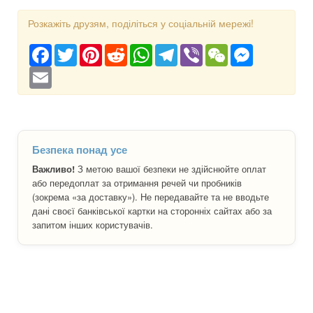
Розкажіть друзям, поділіться у соціальній мережі!
Facebook
Twitter
Pinterest
Reddit
WhatsApp
Telegram
Viber
WeChat
Messenger
Email
Безпека понад усе
Важливо!
З метою вашої безпеки не здійснюйте оплат
або передоплат за отримання речей чи пробників
(зокрема «за доставку»). Не передавайте та не вводьте
дані своєї банківської картки на сторонніх сайтах або за
запитом інших користувачів.