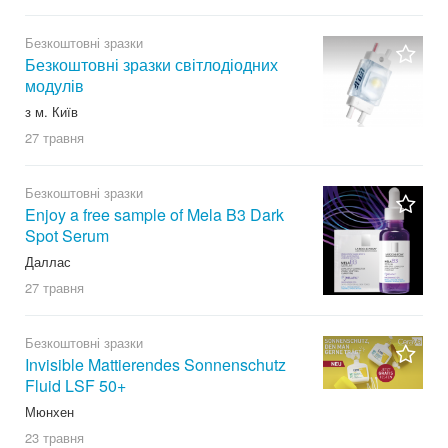
Безкоштовні зразки
Безкоштовні зразки світлодіодних
модулів
з м. Київ
27 травня
Безкоштовні зразки
Enjoy a free sample of Mela B3 Dark
Spot Serum
Даллас
27 травня
Безкоштовні зразки
Invisible Mattierendes Sonnenschutz
Fluid LSF 50+
Мюнхен
23 травня