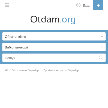
Вхід
Українська
English
Обрати місто
Русский
Українська
Вибір категорії
/
Оголошення Эдинбург
/
Пробники та зразки Эдинбург