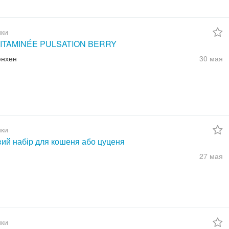
ки
ITAMINÉE PULSATION BERRY
юнхен
30 мая
ки
вий набір для кошеня або цуценя
27 мая
ки