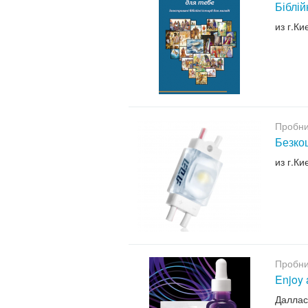
Біблій
из г.Ки
Пробни
Безкош
из г.Ки
Пробни
Enjoy 
Даллас