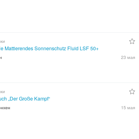
ки
ble Mattierendes Sonnenschutz Fluid LSF 50+
н
23 мая
ки
uch „Der Große Kampf“
юнхен
15 мая