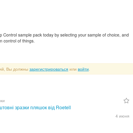
p Control sample pack today by selecting your sample of choice, and
n control of things.
рий, Вы должны
зарегистрироваться
или
войти
.
ки
товні зразки пляшок від Roetell
4 июня