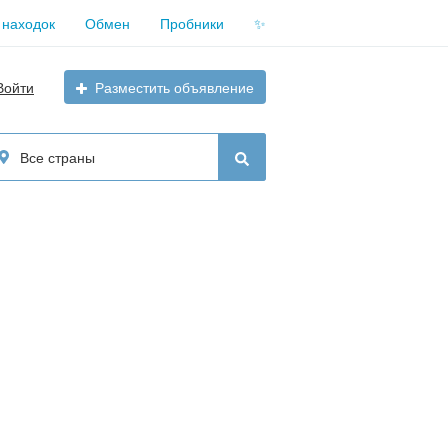
 находок
Обмен
Пробники
✨
Войти
Разместить объявление
Все страны