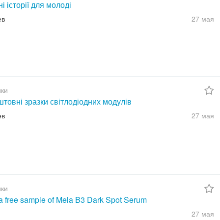
ні історії для молоді
ев
27 мая
ки
товні зразки світлодіодних модулів
ев
27 мая
ки
a free sample of Mela B3 Dark Spot Serum
27 мая