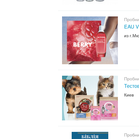
Пробни
EAU V
из г.М
Пробни
Тесто
Киев
Пробни