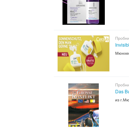
Пробни
Invisi
Мюнхе
Пробни
Das B
из г.М