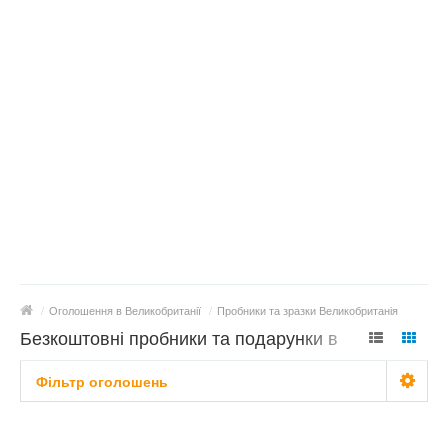
/
Оголошення в Великобританії
/
Пробники та зразки Великобританія
Безкоштовні пробники та подарунки в
Великобританії
Фільтр оголошень
Типи пробників
Не важливо