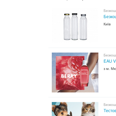
Безкош
Безкош
Київ
Безкош
EAU V
з м. М
Безкош
Тесто