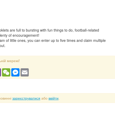
ets are full to bursting with fun things to do, football-related
 plenty of encouragement!
am of little ones, you can enter up to five times and claim multiple
out.
ьній мережі!
gram
Viber
WeChat
Messenger
Email
повинні
зареєструватися
або
ввійти
.