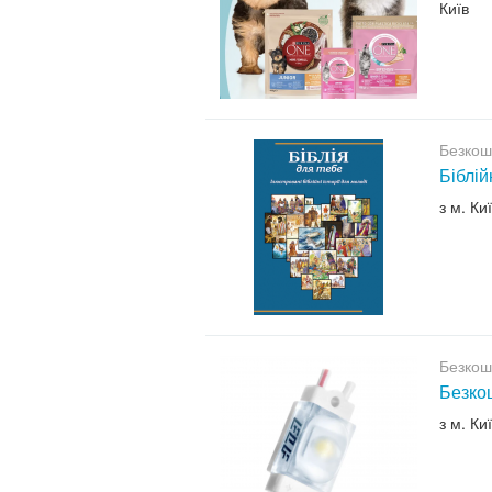
Київ
Безкош
Біблій
з м. Ки
Безкош
Безкош
з м. Ки