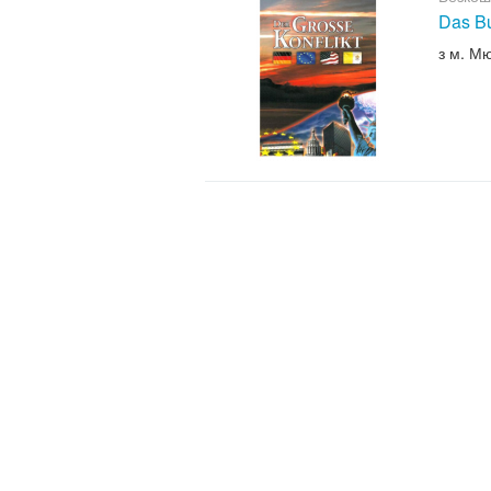
Das B
з м. М