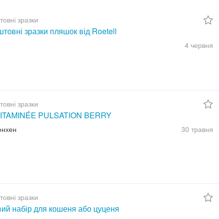
товні зразки
товні зразки пляшок від Roetell
4 червня
товні зразки
ITAMINÉE PULSATION BERRY
юнхен
30 травня
товні зразки
вий набір для кошеня або цуценя