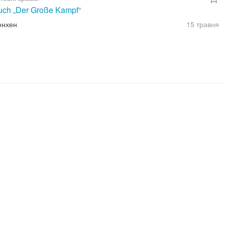
uch „Der Große Kampf“
юнхен
15 травня