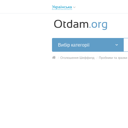
Українська
English
Русский
Українська
Вибір категорії
/
Оголошення Шеффилд
/
Пробники та зразк