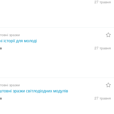
27 травня
товні зразки
ні історії для молоді
їв
27 травня
товні зразки
товні зразки світлодіодних модулів
їв
27 травня