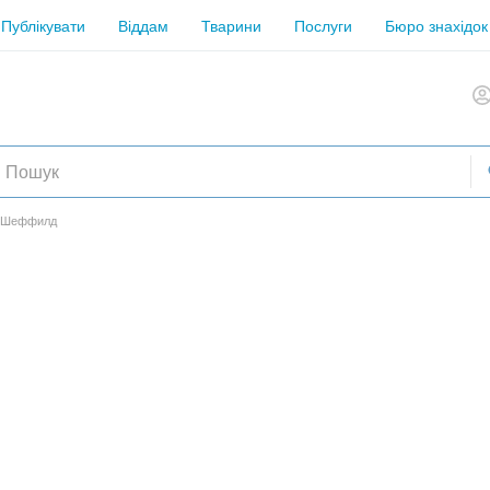
Публікувати
Віддам
Тварини
Послуги
Бюро знахідок
и Шеффилд