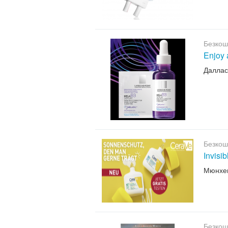
Безкош
Enjoy 
Даллас
Безкош
Invisi
Мюнхе
Безкош