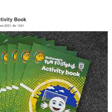
tivity Book
ня 2021, №: 1341