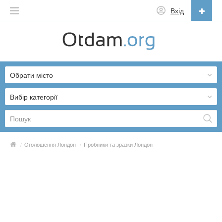
Вхід
Українська
English
Обрати місто
Русский
Українська
Вибір категорії
/
Оголошення Лондон
/
Пробники та зразки Лондон