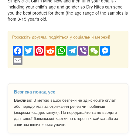
Simply click Claim Mine Now and then fill in your details -
including your child's age and gender so Dry Nites can send
you the best product for them (the age range of the samples is
from 3-15 year's old.
Розкажіть друзям, поділіться у соціальній мережі!
Facebook
Twitter
Pinterest
Reddit
WhatsApp
Telegram
Viber
WeChat
Messenger
Email
Безпека понад усе
Важливо!
З метою вашої безпеки не здійснюйте оплат
або передоплат за отримання речей чи пробників
(зокрема «за доставку»). Не передавайте та не вводьте
дані своєї банківської картки на сторонніх сайтах або за
запитом інших користувачів.