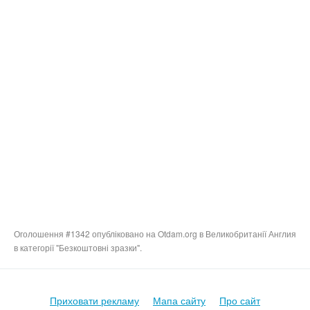
Оголошення #1342 опубліковано на Otdam.org в Великобританії Англия
в категорії "Безкоштовні зразки".
Приховати рекламу
Мапа сайту
Про сайт