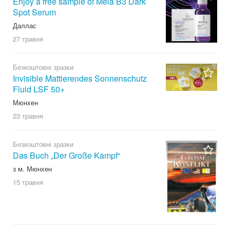
Enjoy a free sample of Mela B3 Dark
Spot Serum
Даллас
27 травня
Безкоштовні зразки
Invisible Mattierendes Sonnenschutz
Fluid LSF 50+
Мюнхен
23 травня
Безкоштовні зразки
Das Buch „Der Große Kampf“
з м. Мюнхен
15 травня