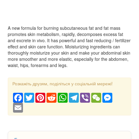
A new formula for burning subcutaneous fat and fat mass
promotes skin metabolism, rapidly, decomposes excess fat
and excrete in vivo. It has powerful and fast reducing / fertilizer
effect and skin care function. Moisturizing ingredients can
thoroughly moisturize your skin and make your abdominal skin
more smoother and more elastic, especially for the abdomen,
waist, hips, forearms and legs.
Розкажіть друзям, поділіться у соціальній мережі!
Facebook
Twitter
Pinterest
Reddit
WhatsApp
Telegram
Viber
WeChat
Messenger
Email