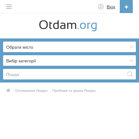
Вхід
Українська
English
Обрати місто
Русский
Українська
Вибір категорії
/
Оголошення Лондон
/
Пробники та зразки Лондон