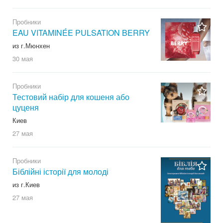
Пробники
EAU VITAMINÉE PULSATION BERRY
из г.Мюнхен
30 мая
Пробники
Тестовий набір для кошеня або
цуценя
Киев
27 мая
Пробники
Біблійні історії для молоді
из г.Киев
27 мая