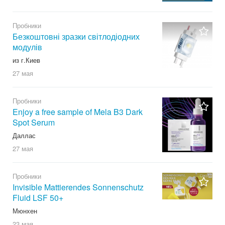
Пробники
Безкоштовні зразки світлодіодних
модулів
из г.Киев
27 мая
Пробники
Enjoy a free sample of Mela B3 Dark
Spot Serum
Даллас
27 мая
Пробники
Invisible Mattierendes Sonnenschutz
Fluid LSF 50+
Мюнхен
23 мая