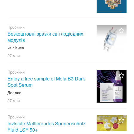
Пробники
Безкоштовні зразки світлодіодних
модулів
из г.Киев
27 мая
Пробники
Enjoy a free sample of Mela B3 Dark
Spot Serum
Даллас
27 мая
Пробники
Invisible Mattierendes Sonnenschutz
Fluid LSF 50+