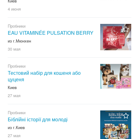
Киев
4 июня
Пробники
EAU VITAMINÉE PULSATION BERRY
из г.Мюнхен
30 мая
Пробники
Тестовий набір для кошеня або
цуценя
Киев
27 мая
Пробники
Біблійні історії для молоді
из г.Киев
27 мая