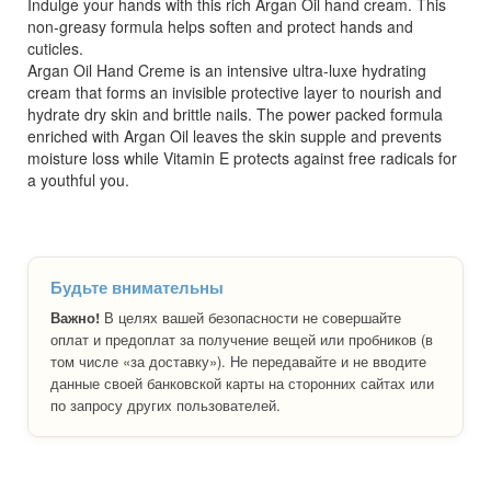
Indulge your hands with this rich Argan Oil hand cream. This
non-greasy formula helps soften and protect hands and
cuticles.
Argan Oil Hand Creme is an intensive ultra-luxe hydrating
cream that forms an invisible protective layer to nourish and
hydrate dry skin and brittle nails. The power packed formula
enriched with Argan Oil leaves the skin supple and prevents
moisture loss while Vitamin E protects against free radicals for
a youthful you.
Будьте внимательны
Важно!
В целях вашей безопасности не совершайте
оплат и предоплат за получение вещей или пробников (в
том числе «за доставку»). Не передавайте и не вводите
данные своей банковской карты на сторонних сайтах или
по запросу других пользователей.