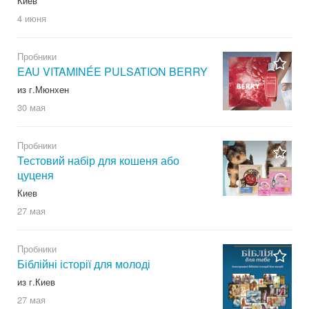
Киев
4 июня
Пробники
EAU VITAMINÉE PULSATION BERRY
из г.Мюнхен
30 мая
Пробники
Тестовий набір для кошеня або
цуценя
Киев
27 мая
Пробники
Біблійні історії для молоді
из г.Киев
27 мая