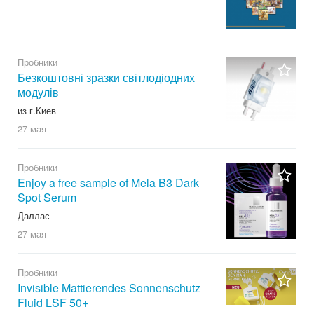
Пробники
Безкоштовні зразки світлодіодних
модулів
из г.Киев
27 мая
Пробники
Enjoy a free sample of Mela B3 Dark
Spot Serum
Даллас
27 мая
Пробники
Invisible Mattierendes Sonnenschutz
Fluid LSF 50+