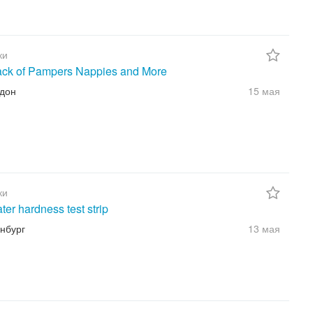
ки
ack of Pampers Nappies and More
ндон
15 мая
ки
ter hardness test strip
инбург
13 мая