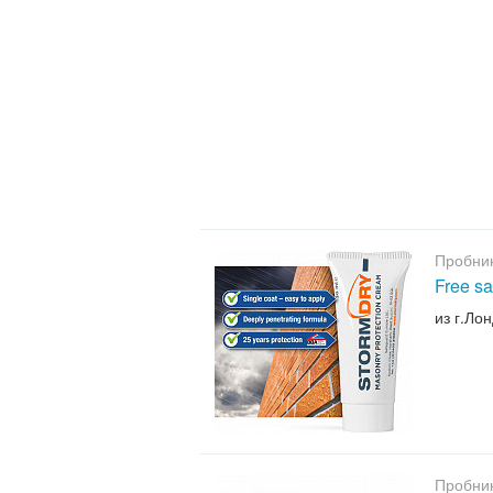
Пробни
Free sa
из г.Ло
Пробни