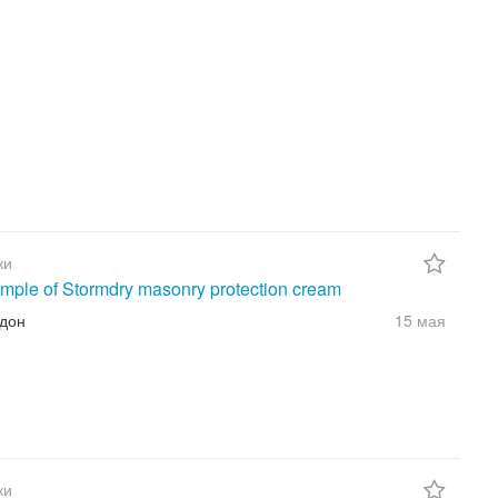
ки
mple of Stormdry masonry protection cream
ндон
15 мая
ки