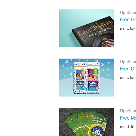
Пробни
Free G
из г.Ло
Пробни
Free D
из г.Ло
Пробни
Free Mc
из г.Ш