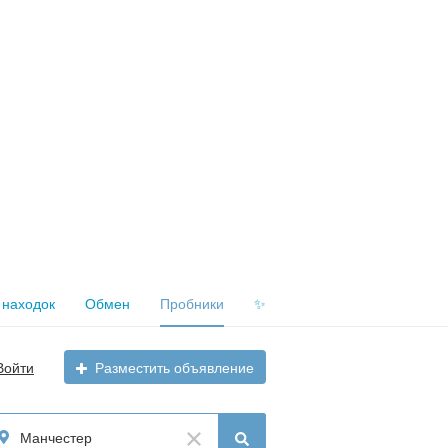
 находок
Обмен
Пробники
✨
Войти
Разместить объявление
Манчестер