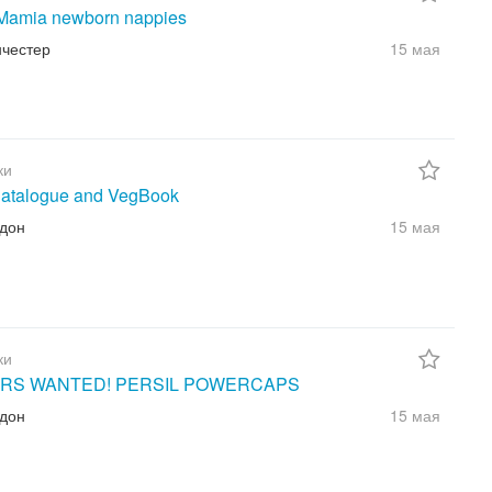
amia newborn nappies
нчестер
15 мая
ки
atalogue and VegBook
ндон
15 мая
ки
RS WANTED! PERSIL POWERCAPS
ндон
15 мая