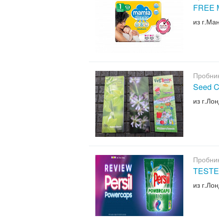
FREE M
из г.Ма
Пробни
Seed C
из г.Ло
Пробни
TESTE
из г.Ло