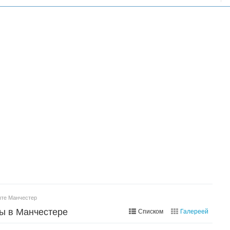
чте Манчестер
ы в Манчестере
Списком
Галереей