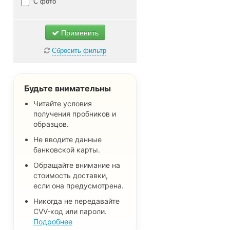
Косметика и уход за собой
С фото
Образцы товаров для детей
Бесплатные товары для дома
Применить
Одежда, обувь и аксессуары
Сбросить фильтр
Образцы товаров для
животных
Образцы еды и напитков
Будьте внимательны
Книги, журналы и каталоги
Читайте условия
получения пробников и
Бесплатные стикеры и
образцов.
наклейки
Не вводите данные
Бесплатные пробные версии и
банковской карты.
тестовые товары
Обращайте внимание на
Другие бесплатные
стоимость доставки,
предложения
если она предусмотрена.
Не важно
Никогда не передавайте
CVV-код или пароли.
Подробнее