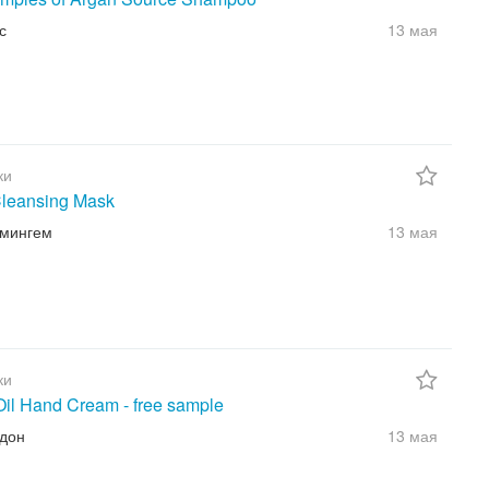
с
13 мая
ки
leansing Mask
рмингем
13 мая
ки
Oil Hand Cream - free sample
ндон
13 мая