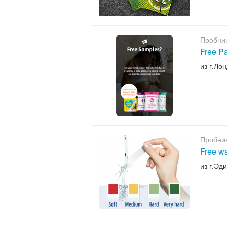
Пробни
Free P
из г.Ло
Пробни
Free wa
из г.Эд