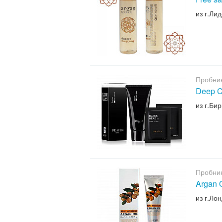
из г.Лид
Пробни
Deep C
из г.Би
Пробни
Argan 
из г.Ло