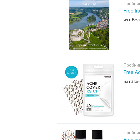
Пробни
Free t
из г.Бе
Пробни
Free A
из г.Ло
Пробни
Free s