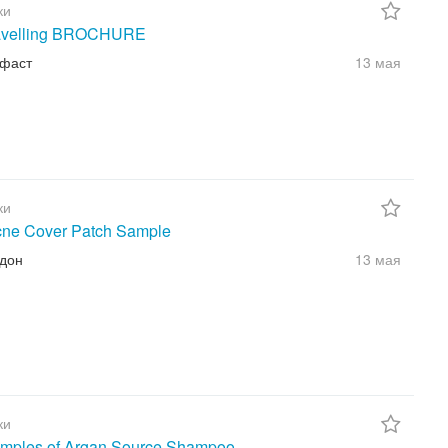
ки
ravelling BROCHURE
лфаст
13 мая
ки
cne Cover Patch Sample
ндон
13 мая
ки
amples of Argan Source Shampoo