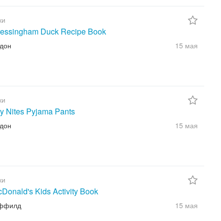
ки
ressingham Duck Recipe Book
ндон
15 мая
ки
ry Nites Pyjama Pants
ндон
15 мая
ки
Donald's Kids Activity Book
еффилд
15 мая