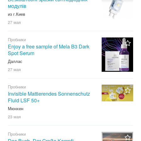
модулів
из г.Киев
27 мая
Пробники
Enjoy a free sample of Mela B3 Dark
Spot Serum
Даллас
27 мая
Пробники
Invisible Mattierendes Sonnenschutz
Fluid LSF 50+
Мюнхен
23 мая
Пробники
Das Buch „Der Große Kampf“