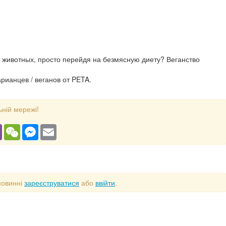
и животных, просто перейдя на безмясную диету? Веганство
рианцев / веганов от PETA.
ьній мережі!
gram
Viber
WeChat
Messenger
Email
повинні
зареєструватися
або
ввійти
.