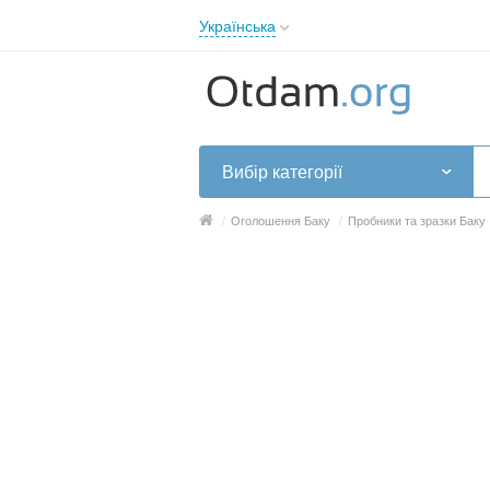
Українська
English
Русский
Українська
Вибір категорії
/
Оголошення Баку
/
Пробники та зразки Баку