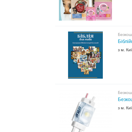
Безкош
Біблій
з м. Ки
Безкош
Безкош
з м. Ки