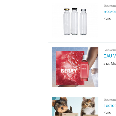
Безкош
Безкош
Київ
Безкош
EAU V
з м. М
Безкош
Тесто
Київ