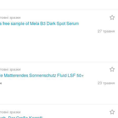
товні зразки
a free sample of Mela B3 Dark Spot Serum
27 травня
товні зразки
ble Mattierendes Sonnenschutz Fluid LSF 50+
н
23 травня
товні зразки
uch „Der Große Kampf“