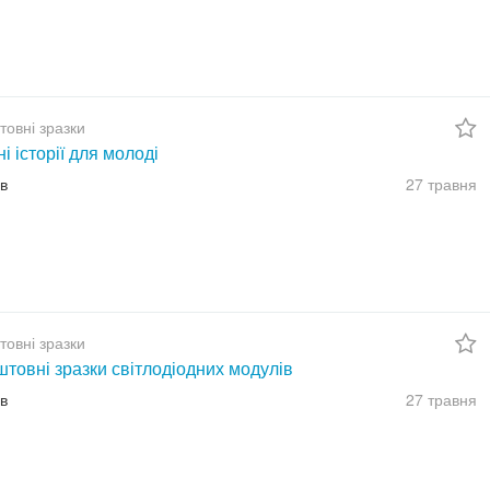
товні зразки
ні історії для молоді
їв
27 травня
товні зразки
товні зразки світлодіодних модулів
їв
27 травня