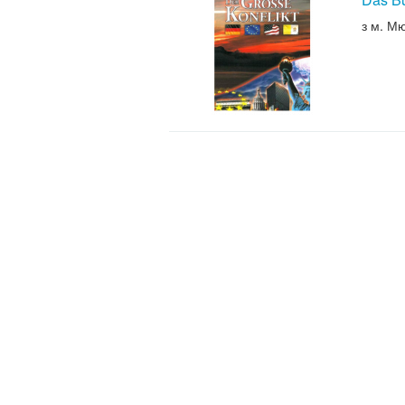
з м. М