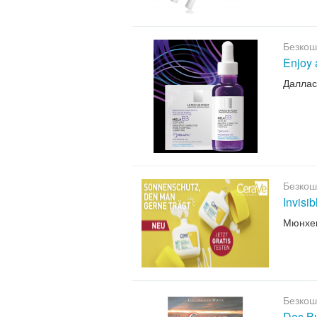
Безкош
Enjoy 
Даллас
Безкош
Invisi
Мюнхе
Безкош
Das B