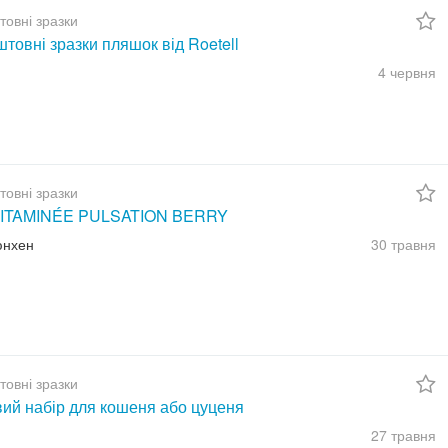
товні зразки
товні зразки пляшок від Roetell
4 червня
товні зразки
ITAMINÉE PULSATION BERRY
юнхен
30 травня
товні зразки
вий набір для кошеня або цуценя
27 травня