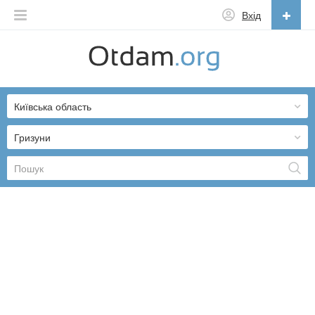
Вхід
Українська
English
Київська область
Русский
Українська
Гризуни