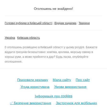
Тільки з фото
Оголошень не знайдено!
Скинути фільтр
Застосувати
Головні рубрики в Київській області
Віддам задарма
Тварини
Україна
Київська область
0 оголошень розміщено в Київській області у цьому розділі. Бажаєте
віддати гризунів безкоштовно: хом'яка, кролика, морську свинку в
хороші руки, а може прийняти в дар? Будь ласка, опублікуйте
оголошення.
Приховати рекламу
Мапа сайту
Про сайт
Угода користувача
Умови використання
Інформація про cookies
✅ Безпечне використання
Застосунок для мобільних