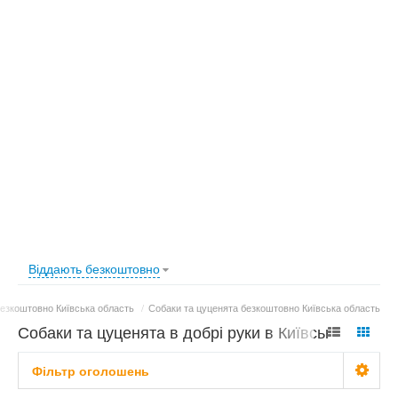
Віддають безкоштовно
езкоштовно Київська область
/
Собаки та цуценята безкоштовно Київська область
Собаки та цуценята в добрі руки в Київській
області - 215 оголошень
Фільтр оголошень