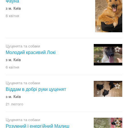
Фауна
Стаффордширський
з м. Київ
бультер'єр
6 квітня
Стаффордширський тер'єр
4
Такса
Той тер'єр
Цуценята та собаки
Фокстер'єр
Молодий красивий Локі
Французький бульдог
з м. Київ
4
Цвергпінчер
6 квітня
Цвергшнауцер
Чау чау
Цуценята та собаки
Віддам в добрі руки цуценят
Чихуахуа
2
з м. Київ
Шарпей
21 лютого
Шелті
Ши-тцу
Цуценята та собаки
Шпіц
Розумний і енергійний Малиш