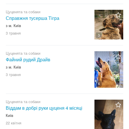
Керрі-блю тер'єр
Цуценята та собаки
Китайська чубата
Справжня тусерша Тігра
Коллі
з м. Київ
Лабрадор ретрівер
3 травня
3
Лайка
Мальтійська болонка
Цуценята та собаки
Мастіф
Файний рудий Драйв
Мексиканська гола собака
з м. Київ
Миттельшнауцер
3 травня
Мопс
4
Московська сторожова
Німецька вівчарка
Цуценята та собаки
Віддам в добрі руки цуценя 4 місяці
Німецький дог
Київ
Папійон
22 квітня
Пекінес