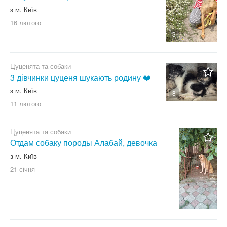
Ердельтер'єр
з м. Київ
Японський хін
16 лютого
3
Інша
Не важливо
Цуценята та собаки
3 дівчинки цуценя шукають родину ❤️‍
з м. Київ
8
11 лютого
Цуценята та собаки
Отдам собаку породы Алабай, девочка
з м. Київ
21 січня