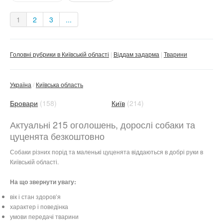
1
2
3
...
Головні рубрики в Київській області
Віддам задарма
Тварини
Україна
Київська область
Бровари
(158)
Київ
(214)
Актуальні 215 оголошень, дорослі собаки та
цуценята безкоштовно
Собаки різних порід та маленькі
цуценята
віддаються в добрі руки в
Київській області.
На що звернути увагу:
вік і стан здоров’я
характер і поведінка
умови передачі тварини