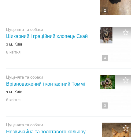
Піт-бультер'єр
2
Померанський шпіц
Пудель
Цуценята та собаки
Різеншнауцер
Шикарний і граційний хлопець Скай
Родезійський ріджбек
з м. Київ
Ротвейлер
8 квітня
4
Російський хорт
Російський чорний тер'єр
Цуценята та собаки
Самоїдський собака
Врівноважений і контактний Томмі
Сенбернар
з м. Київ
Сибірський хаскі
8 квітня
3
Скай-тер'єр
Скотч-тер'єр
Цуценята та собаки
Спанієль
Незвичайна та золотавого кольору
Середньоазійська вівчарка