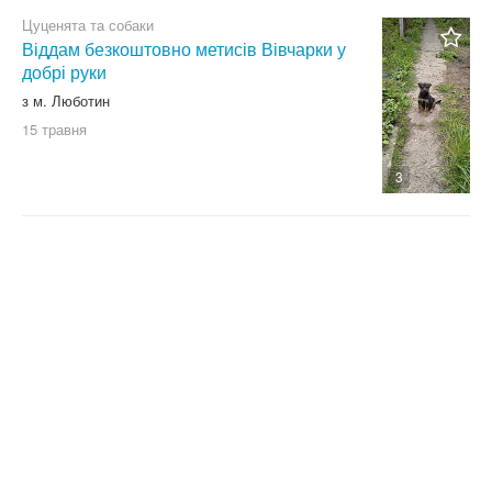
Бультер'єр
Цуценята та собаки
Віддам безкоштовно метисів Вівчарки у
Бурбуль
добрі руки
Вест хайленд уайт тер'єр
з м. Люботин
Східноєвропейська вівчарка
15 травня
Гріффон
3
Далматін
Джек Рассел
Доберман
Золотистий ретривер
Ірландський сетер
Ірландський тер'єр
Йоркширський тер'єр
Кавказька вівчарка
Кане корсо
Карликовий пінчер