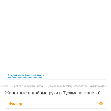
Отдаются бесплатно
истане
/
Бесплатно Туркменистан
/
Домашние питомцы бесплатно Туркменистан
Животные в добрые руки в Туркменистане - 0
объявлений
Фильтр