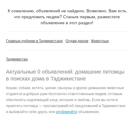
С фото
К сожалению, объявлений не найдено. Возможно, Вам есть
что предложить людям? Станьте первым, разместите
объявление в этот раздел!
Сбросить фильтр
Применить
Главные рубрики в Таджикистане
Отдам даром
Животные
Таджикистан
Актуальные 0 объявлений: домашние питомцы
в поисках дома в Таджикистане
Кошки, собаки, котята, щенки, грызуны и другие домашние животные
отдаются в добрые руки бесплатно ответственным людям, готовым
обеспечить надлежащий уход, питание и любовь. Если вы хотите
приютить питомца — просматривайте0 предложений в Таджикистане
и выбирайте себе друга, или
опубликуйте
объявление.