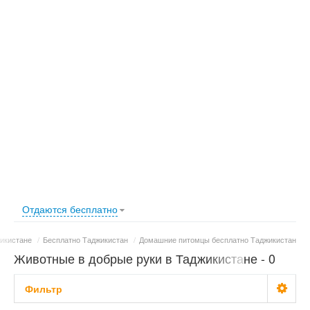
Отдаются бесплатно
икистане
/
Бесплатно Таджикистан
/
Домашние питомцы бесплатно Таджикистан
Животные в добрые руки в Таджикистане - 0
объявлений
Фильтр