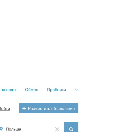
 находок
Обмен
Пробники
✨
Войти
Разместить объявление
Польша