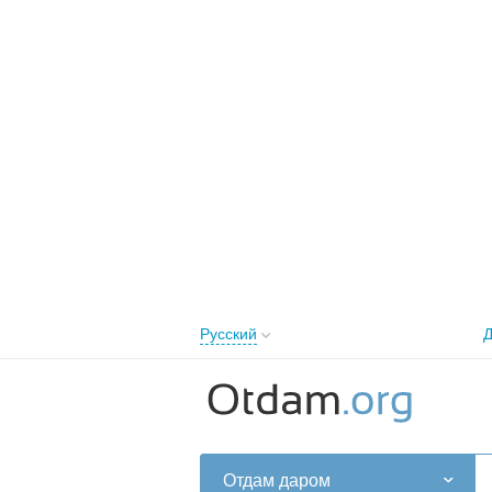
Русский
Д
English
Русский
Українська
Отдам даром