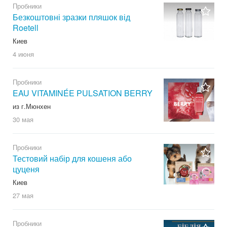
Пробники
Безкоштовні зразки пляшок від
Roetell
Киев
4 июня
Пробники
EAU VITAMINÉE PULSATION BERRY
из г.Мюнхен
30 мая
Пробники
Тестовий набір для кошеня або
цуценя
Киев
27 мая
Пробники