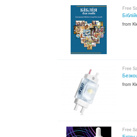
Free S
Біблій
from Ki
Free S
Безкош
from Ki
Free S
Enjoy 