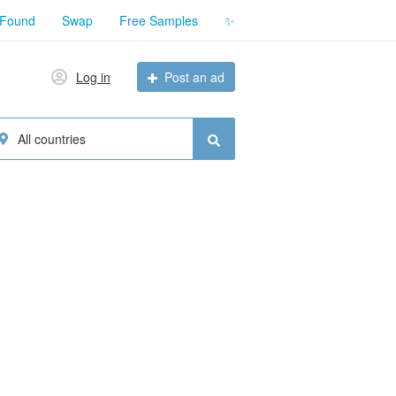
 Found
Swap
Free Samples
✨
Log in
Post an ad
All countries