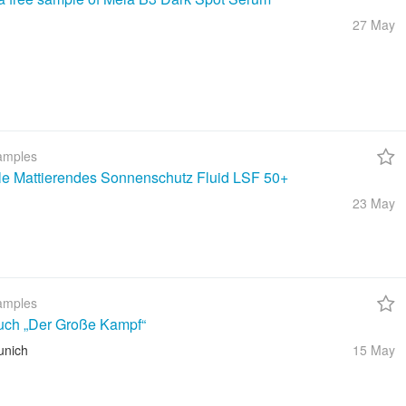
27 May
amples
ble Mattierendes Sonnenschutz Fluid LSF 50+
23 May
amples
uch „Der Große Kampf“
unich
15 May