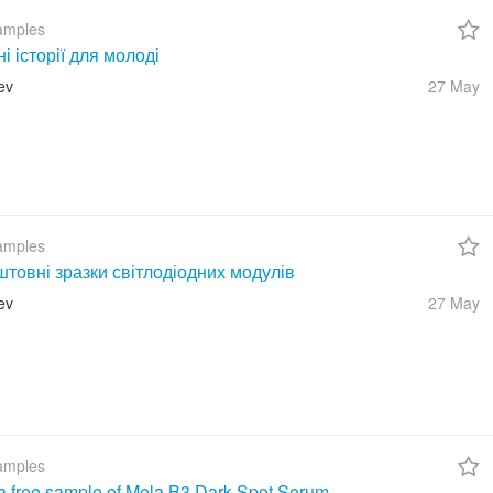
amples
ні історії для молоді
ev
27 May
amples
товні зразки світлодіодних модулів
ev
27 May
amples
a free sample of Mela B3 Dark Spot Serum