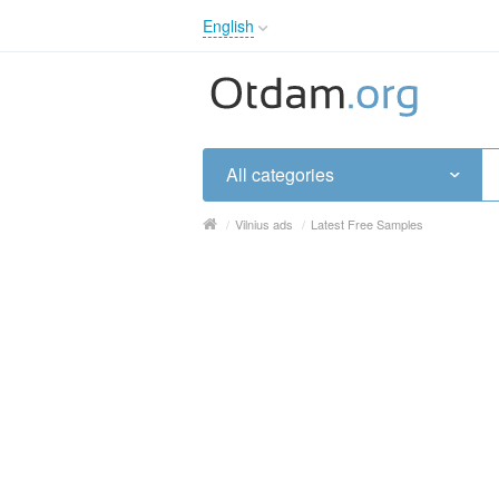
English
English
Русский
Українська
All categories
/
Vilnius ads
/
Latest Free Samples