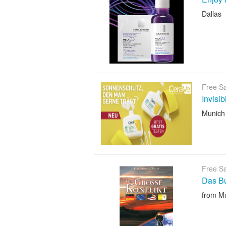
Dallas
Free S
Invisi
Munich
Free S
Das B
from M