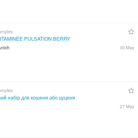
amples
ITAMINÉE PULSATION BERRY
unich
30 May
amples
вий набір для кошеня або цуценя
27 May