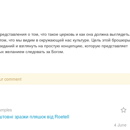
представления о том, что такое церковь и как она должна выглядеть
том, что мы видим в окружающей нас культуре. Цель этой брошюр
иданий и взглянуть на простую концепцию, которую представляет
х желанием следовать за Богом.
our comment
amples
товні зразки пляшок від Roetell
4 June