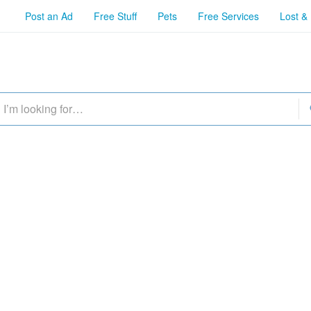
Post an Ad
Free Stuff
Pets
Free Services
Lost &