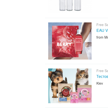
Free S
EAU V
from M
Free S
Тесто
Kiev