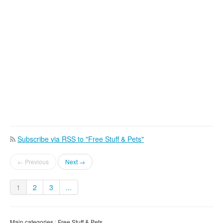
Subscribe via RSS to "Free Stuff & Pets"
← Previous
Next →
1
2
3
...
Main categories
Free Stuff & Pets