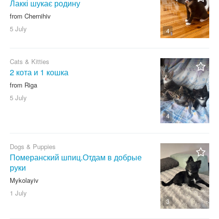
Лаккі шукає родину
from Chernihiv
5 July
4
Cats & Kitties
2 кота и 1 кошка
from Riga
5 July
4
Dogs & Puppies
Померанский шпиц.Отдам в добрые
руки
Mykolayiv
1 July
3