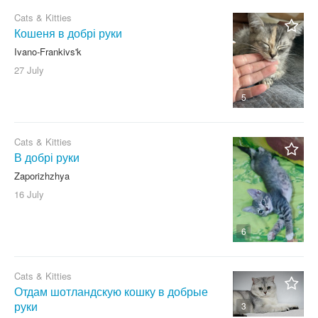
Cats & Kitties
Кошеня в добрі руки
Ivano-Frankivs'k
27 July
5
Cats & Kitties
В добрі руки
Zaporizhzhya
16 July
6
Cats & Kitties
Отдам шотландскую кошку в добрые
руки
3