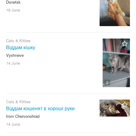
Donetsk
18 June
Cats & Kitties
Віддам кішку
Vyshneve
14 June
2
Cats & Kitties
Віддам кошенят в хороші руки
2
from Chervonohrad
14 June