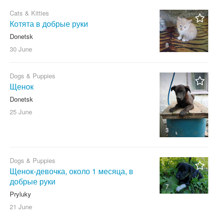
Cats & Kitties
Котята в добрые руки
Donetsk
8
30 June
Dogs & Puppies
Щенок
Donetsk
25 June
3
Dogs & Puppies
Щенок-девочка, около 1 месяца, в
добрые руки
7
Pryluky
21 June