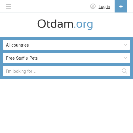
Log in
English
English
All countries
Русский
Українська
Free Stuff & Pets