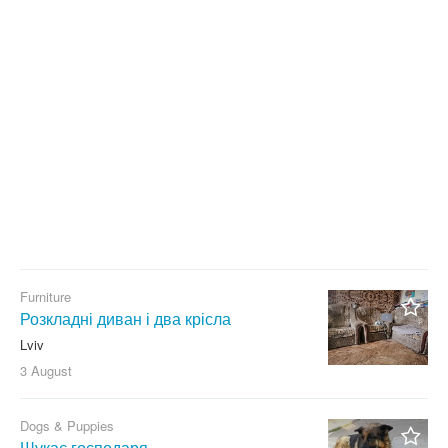
With photo
Clear filter
Apply
Furniture
Розкладні диван і два крісла
Lviv
3 August
Dogs & Puppies
Шукає господаря