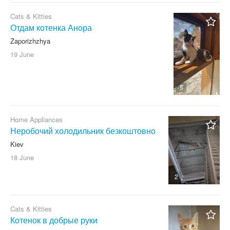
Cats & Kitties
Отдам котенка Анора
Zaporizhzhya
19 June
5
Home Appliances
Неробочий холодильник безкоштовно
Kiev
18 June
2
Cats & Kitties
Котенок в добрые руки