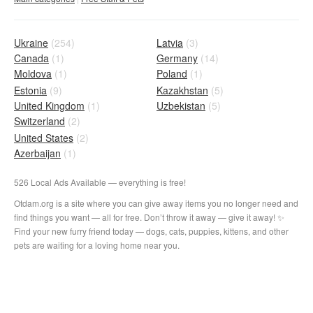
Ukraine
(254)
Latvia
(3)
Canada
(1)
Germany
(14)
Moldova
(1)
Poland
(1)
Estonia
(9)
Kazakhstan
(5)
United Kingdom
(1)
Uzbekistan
(5)
Switzerland
(2)
United States
(2)
Azerbaijan
(1)
526 Local Ads Available — everything is free!
Otdam.org is a site where you can give away items you no longer need and
find things you want — all for free. Don’t throw it away — give it away! ✨
Find your new furry friend today — dogs, cats, puppies, kittens, and other
pets are waiting for a loving home near you.