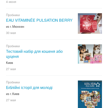
4 июня
Пробники
EAU VITAMINÉE PULSATION BERRY
из г.Мюнхен
30 мая
Пробники
Тестовий набір для кошеня або
цуценя
Киев
27 мая
Пробники
Біблійні історії для молоді
из г.Киев
27 мая