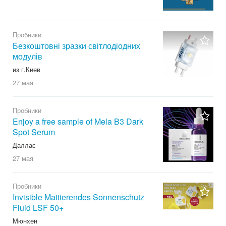
Пробники
Безкоштовні зразки світлодіодних
модулів
из г.Киев
27 мая
Пробники
Enjoy a free sample of Mela B3 Dark
Spot Serum
Даллас
27 мая
Пробники
Invisible Mattierendes Sonnenschutz
Fluid LSF 50+
Мюнхен