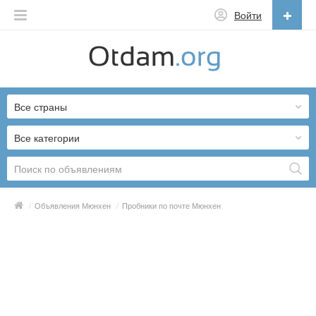
Войти
Русский
English
Все страны
Русский
Українська
Все категории
/
Объявления Мюнхен
/
Пробники по почте Мюнхен