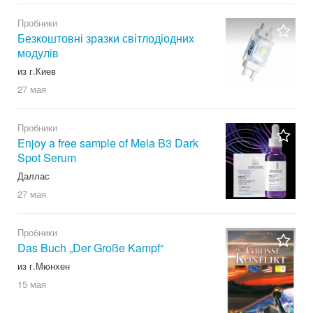
Пробники
Безкоштовні зразки світлодіодних
модулів
из г.Киев
27 мая
Пробники
Enjoy a free sample of Mela B3 Dark
Spot Serum
Даллас
27 мая
Пробники
Das Buch „Der Große Kampf“
из г.Мюнхен
15 мая