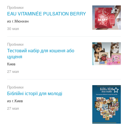
Пробники
EAU VITAMINÉE PULSATION BERRY
из г.Мюнхен
30 мая
Пробники
Тестовий набір для кошеня або
цуценя
Киев
27 мая
Пробники
Біблійні історії для молоді
из г.Киев
27 мая