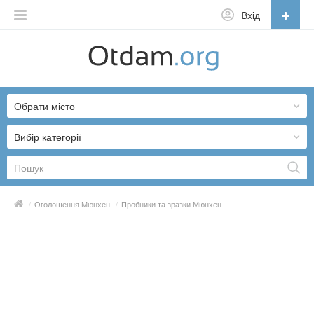
Вхід
Українська
English
Обрати місто
Русский
Українська
Вибір категорії
/
Оголошення Мюнхен
/
Пробники та зразки Мюнхен