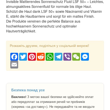
Invisible Mattierendes Sonnenschutz Fluid LSF 50+ – Leichtes,
atmungsaktives Sonnenfluid für normale bis ölige Haut.
Schützt die Haut dank LSF 50+ sowie Niacinamid und Vitamin
E, stärkt die Hautbarriere und sorgt für ein mattes Finish.
Die Produkte vereinen die perfekte Balance aus
hochwirksamem Sonnenschutz und optimaler
Hautverträglichkeit.
Розкажіть друзям, поділіться у соціальній мережі!
Facebook
Twitter
Pinterest
Reddit
WhatsApp
Telegram
Viber
WeChat
Messenger
Email
Безпека понад усе
Важливо!
З метою вашої безпеки не здійснюйте оплат
або передоплат за отримання речей чи пробників
(зокрема «за доставку»). Не передавайте та не вводьте